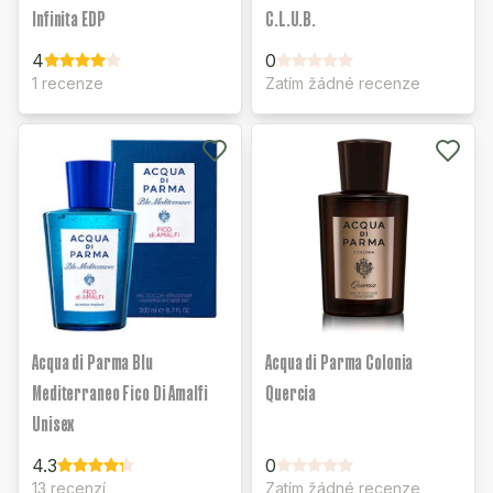
Infinita EDP
C.L.U.B.
4
0
1 recenze
Zatím žádné recenze
Acqua di Parma Blu
Acqua di Parma Colonia
Mediterraneo Fico Di Amalfi
Quercia
Unisex
4.3
0
13 recenzí
Zatím žádné recenze