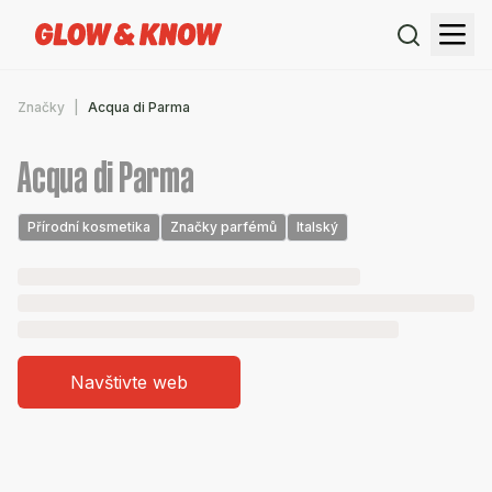
Značky
Acqua di Parma
Acqua di Parma
Přírodní kosmetika
Značky parfémů
Italský
Navštivte web