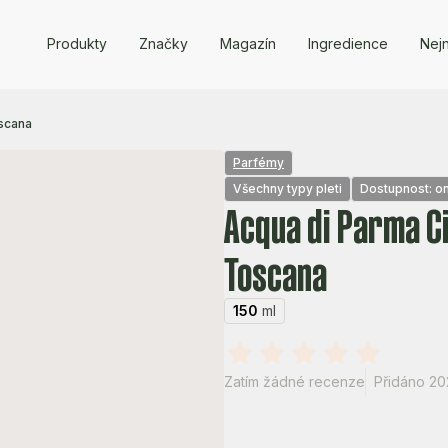
Produkty
Značky
Magazín
Ingredience
Nejn
scana
Parfémy
Všechny typy pleti
Dostupnost: on
Acqua di Parma C
Toscana
150
ml
Zatím žádné recenze
Přidáno 202