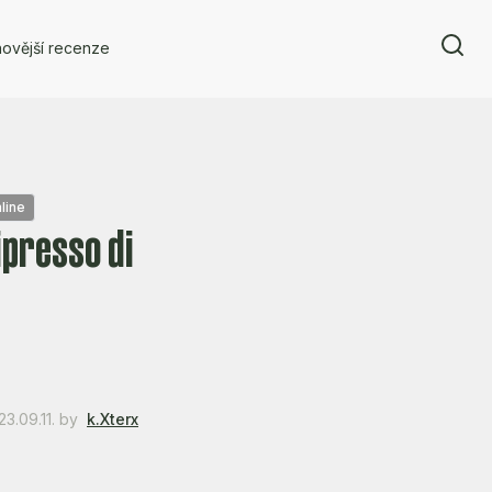
ovější recenze
line
ipresso di
3.09.11.
by
k.Xterx