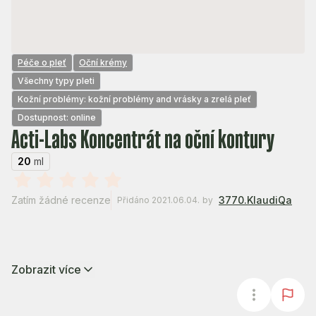
Péče o pleť
Oční krémy
Všechny typy pleti
Kožní problémy: kožní problémy and vrásky a zrelá pleť
Dostupnost: online
Acti-Labs Koncentrát na oční kontury
20
ml
Zatím žádné recenze
3770.KlaudiQa
Přidáno 2021.06.04.
by
Zobrazit více