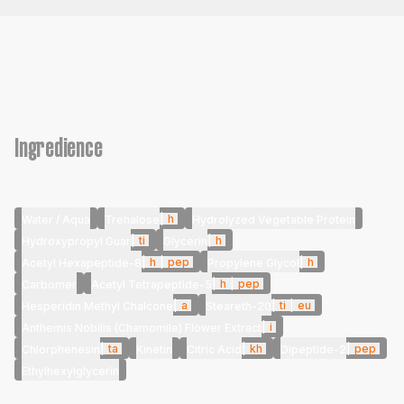
Ingredience
|
h
Water / Aqua
Trehalose
Hydrolyzed Vegetable Protein
|
ti
|
h
Hydroxypropyl Guar
Glycerin
|
h
|
pep
|
h
Acetyl Hexapeptide-8
Propylene Glycol
|
h
|
pep
Carbomer
Acetyl Tetrapeptide-5
|
a
|
ti
|
eu
Hesperidin Methyl Chalcone
Steareth-20
|
i
Anthemis Nobilis (Chamomile) Flower Extract
|
ta
|
kh
|
pep
Chlorphenesin
Kinetin
Citric Acid
Dipeptide-2
Ethylhexylglycerin