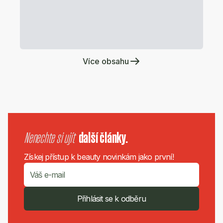
Více obsahu
Nenechte si ujít
další články.
Získej přístup k beauty novinkám jako první!
Přihlásit se k odběru