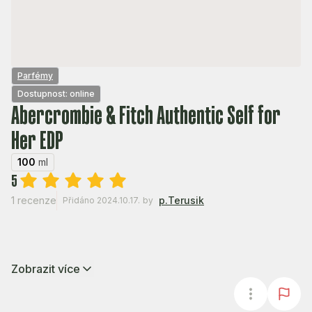
Parfémy
Dostupnost: online
Abercrombie & Fitch Authentic Self for
Her EDP
100
ml
5
1 recenze
p.Terusik
Přidáno 2024.10.17.
by
Zobrazit více