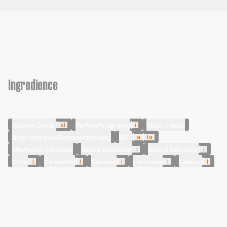
Ingredience
|
al
|
i
Alcohol Denat.
Parfum/Fragrance
Water / Aqua
|
a
|
ta
Butyl Methoxydibenzoylmethane
BHT
|
i
|
i
Ethylhexyl Salicylate
Benzyl Benzoate
Benzyl Salicylate
|
i
|
i
|
i
|
i
|
i
Citral
Citronellol
Geraniol
Limonene
Linalool