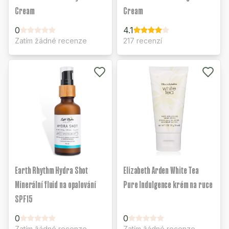
Cream
Cream
0
4.1
Zatím žádné recenze
217 recenzí
Earth Rhythm Hydra Shot
Elizabeth Arden White Tea
Minerální fluid na opalování
Pure Indulgence krém na ruce
SPF15
0
0
Zatím žádné recenze
Zatím žádné recenze