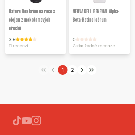
Nature Box krém na ruce s
NEOVA CELL RENEWAL Alpha-
olejem z makadamových
Beta-Retinol sérum
ořechů
3.9
0
11 recenzí
Zatím žádné recenze
1
2