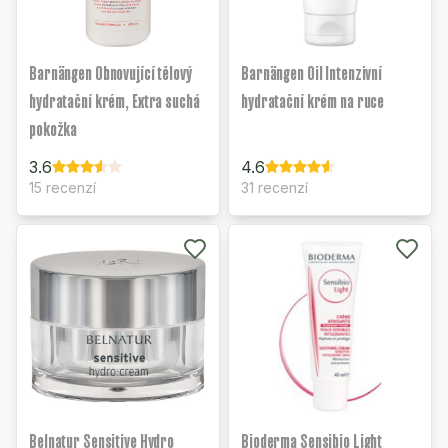
Barnängen Obnovující tělový
Barnängen Oil Intenzivní
hydratační krém, Extra suchá
hydratační krém na ruce
pokožka
3.6
4.6
15 recenzí
31 recenzí
Belnatur Sensitive Hydro
Bioderma Sensibio Light