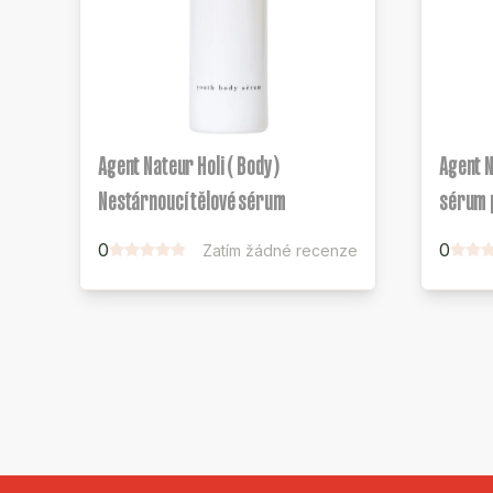
Agent Nateur Holi ( Body )
Agent N
Nestárnoucí tělové sérum
sérum 
0
0
Zatím žádné recenze