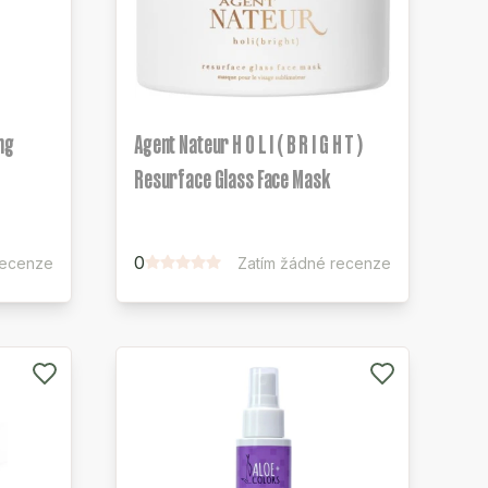
ng
Agent Nateur H O L I ( B R I G H T )
Resurface Glass Face Mask
0
recenze
Zatím žádné recenze