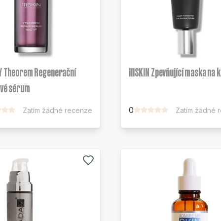
 Y Theorem Regenerační
111SKIN Zpevňující maska na 
ové sérum
0
Zatím žádné recenze
Zatím žádné 