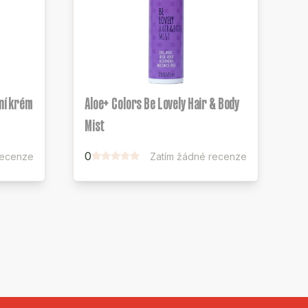
ční krém
Aloe+ Colors Be Lovely Hair & Body
Mist
0
recenze
Zatím žádné recenze