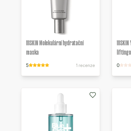
111SKIN Molekulární hydratační
111SKIN
maska
lifting
5
0
1 recenze