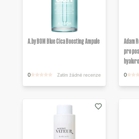
A.by BOM Blue Cica Boosting Ampule
Adam R
pro pos
hyalur
0
0
Zatím žádné recenze