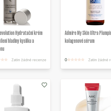
evolution Hydratační krém
Admire My Skin Ultra Plumpi
ílení hladiny kyslíku a
kolagenové sérum
onu
0
Zatím žádné recenze
Zatím žádné 