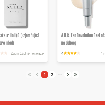
ateur Holi (Oil) zjemňující
A.H.C. Ten Revolution Real o
pro mládí
na obličej
4
Zatím žádné recenze
1 
1
2
More pages