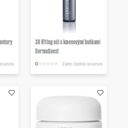
kontury
3D lifting očí s kmenovými buňkami
DermaQuest
0
recenze
Zatím žádné recenze