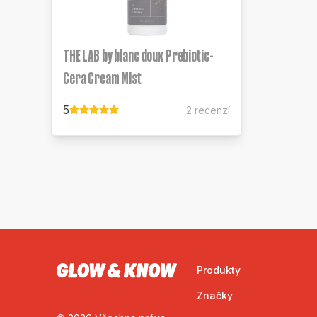
THE LAB by blanc doux Prebiotic-
Cera Cream Mist
5
2 recenzí
Produkty
Značky