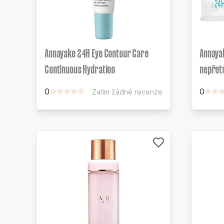
Annayake 24H Eye Contour Care
Annaya
Continuous Hydration
nepřetr
0
0
Zatím žádné recenze