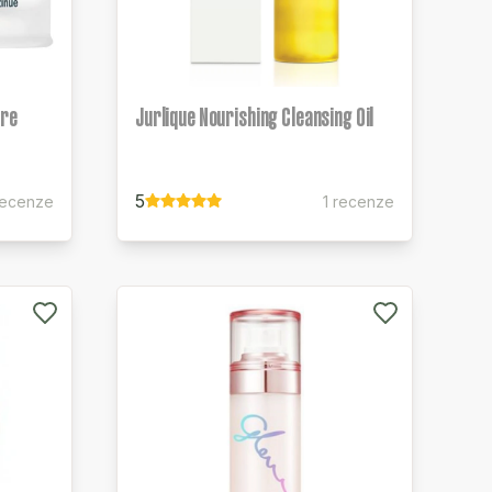
are
Jurlique Nourishing Cleansing Oil
5
recenze
1 recenze