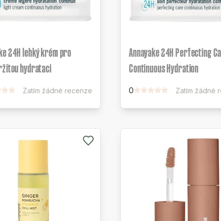
ke 24H lehký krém pro
Annayake 24H Perfecting C
žitou hydrataci
Continuous Hydration
0
Zatím žádné recenze
Zatím žádné 