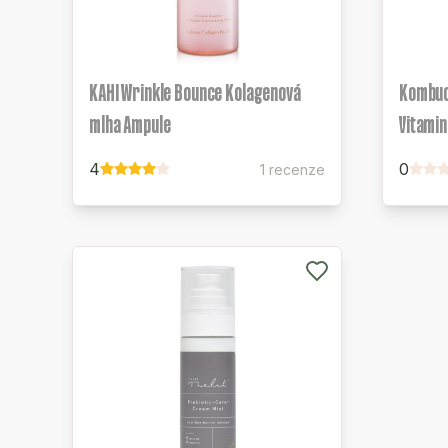
KAHI Wrinkle Bounce Kolagenová
Kombuc
mlha Ampule
Vitamin 
4
0
1 recenze