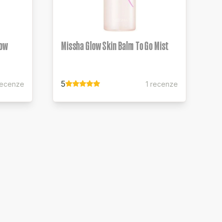
low
Missha Glow Skin Balm To Go Mist
5
recenze
1 recenze