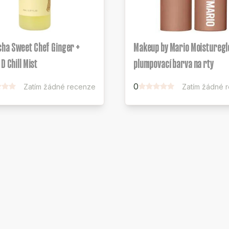
ha Sweet Chef Ginger +
Makeup by Mario Moistureg
D Chill Mist
plumpovací barva na rty
0
Zatím žádné recenze
Zatím žádné 