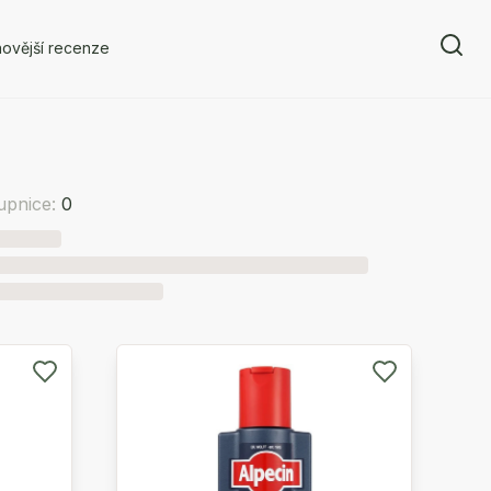
ovější recenze
upnice:
0