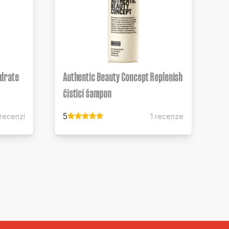
ydrate
Authentic Beauty Concept Replenish
čisticí šampon
5
 recenzí
1 recenze