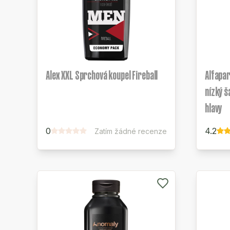
Alex XXL Sprchová koupel Fireball
Alfapar
nízký 
hlavy
0
4.2
Zatím žádné recenze