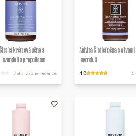
 Čistící krémová pěna s
Apivita Čisticí pěna s olivami
, levandulí a propolisem
levandulí
4.8
Zatím žádné recenze
5