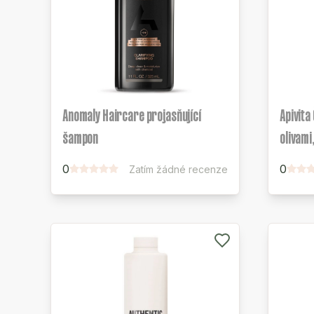
Anomaly Haircare projasňující
Apivita
šampon
olivami
0
0
Zatím žádné recenze