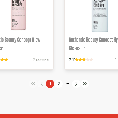
ic Beauty Concept Glow
Authentic Beauty Concept H
er
Cleanser
2.7
2 recenzí
3
1
2
More pages