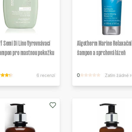
f Semi Di Lino Vyrovnávací
Algotherm Marine Relaxační
šampon pro mastnou pokožku
šampon a sprchová lázeň
0
6 recenzí
Zatím žádné 