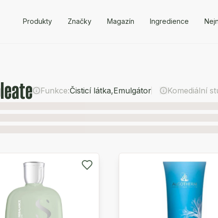
Produkty
Značky
Magazín
Ingredience
Nejn
oleate
Funkce:
Čisticí látka
,
Emulgátor
Komediální st