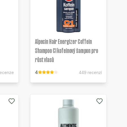
Alpecin Hair Energizer Coffein
Shampoo C1 kofeinový šampon pro
růst vlasů
4
recenze
449 recenzí