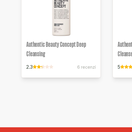
Authentic Beauty Concept Deep
Authent
Cleansing
Cleans
2.3
5
6 recenzí