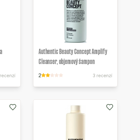
 a
Authentic Beauty Concept Amplify
Cleanser, objemový šampon
2
 recenzí
3 recenzí