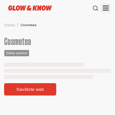
Značky
Cosmetea
Cosmetea
Dálný východ
Navštivte web