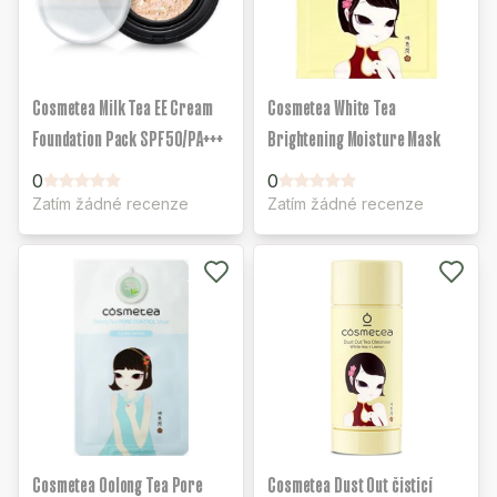
Cosmetea Milk Tea EE Cream
Cosmetea White Tea
Foundation Pack SPF50/PA+++
Brightening Moisture Mask
0
0
Zatím žádné recenze
Zatím žádné recenze
Cosmetea Oolong Tea Pore
Cosmetea Dust Out čisticí