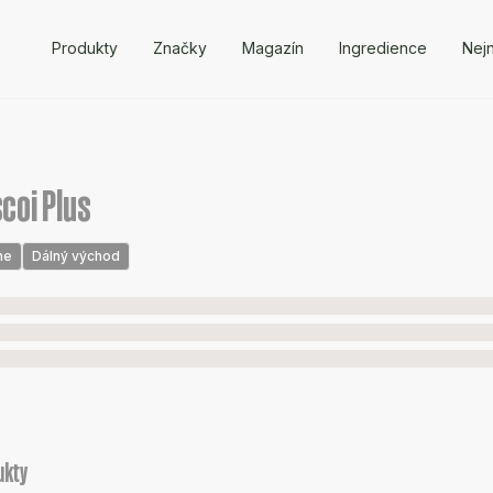
Produkty
Značky
Magazín
Ingredience
Nejn
coi Plus
ne
Dálný východ
ukty