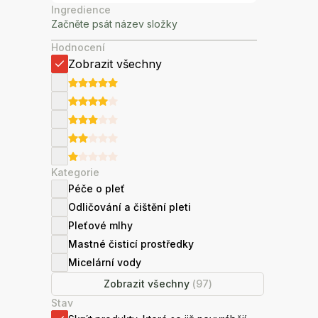
Ingredience
Hodnocení
Zobrazit všechny
Kategorie
Péče o pleť
Odličování a čištění pleti
Pleťové mlhy
Mastné čisticí prostředky
Micelární vody
Zobrazit všechny
(
97
)
Stav