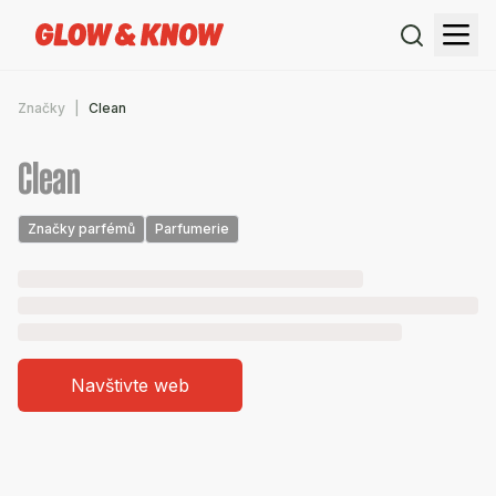
Značky
Clean
Clean
Značky parfémů
Parfumerie
Navštivte web