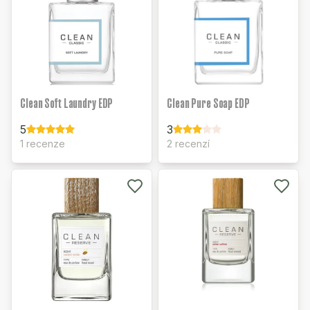
Clean Soft Laundry EDP
Clean Pure Soap EDP
5
3
1 recenze
2 recenzí