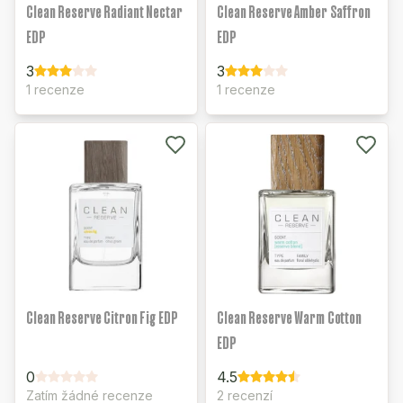
Clean Reserve Radiant Nectar
Clean Reserve Amber Saffron
EDP
EDP
3
3
1 recenze
1 recenze
Clean Reserve Citron Fig EDP
Clean Reserve Warm Cotton
EDP
0
4.5
Zatím žádné recenze
2 recenzí