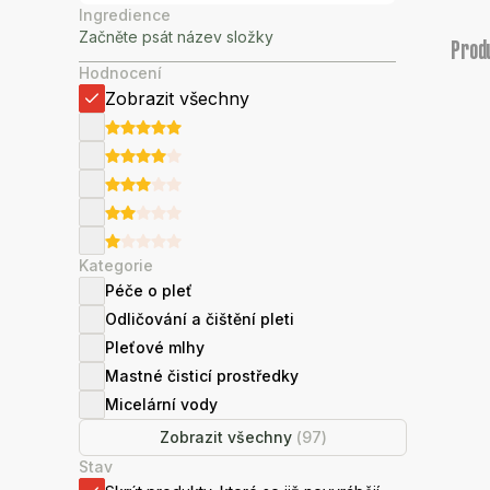
Ingredience
Prod
Hodnocení
Zobrazit všechny
Kategorie
Péče o pleť
Odličování a čištění pleti
Pleťové mlhy
Mastné čisticí prostředky
Micelární vody
Zobrazit všechny
(
97
)
Stav