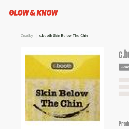
Značky
c.booth Skin Below The Chin
c.b
Ame
Prod