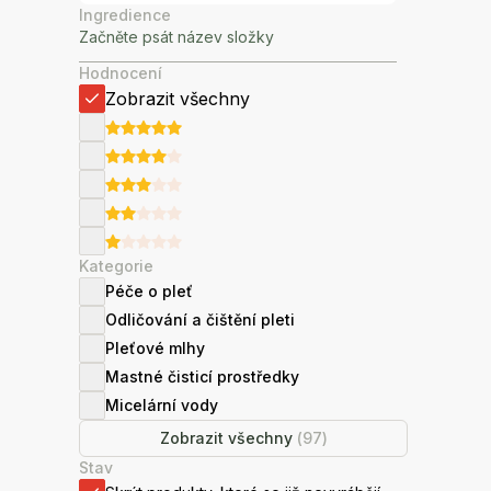
Ingredience
Hodnocení
Zobrazit všechny
Kategorie
Péče o pleť
Odličování a čištění pleti
Pleťové mlhy
Mastné čisticí prostředky
Micelární vody
Zobrazit všechny
(
97
)
Stav