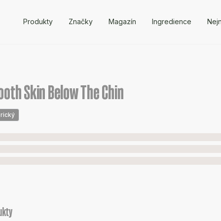
Produkty
Značky
Magazín
Ingredience
Nejn
ooth Skin Below The Chin
rický
ukty