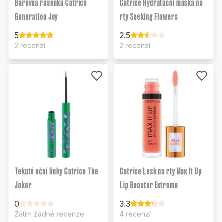
Barevná řasenka Catrice
Catrice Hydratační maska na
Generation Joy
rty Seeking Flowers
5
2.5
2 recenzí
2 recenzí
Tekuté oční linky Catrice The
Catrice Lesk na rty Max It Up
Joker
Lip Booster Extreme
0
3.3
Zatím žádné recenze
4 recenzí