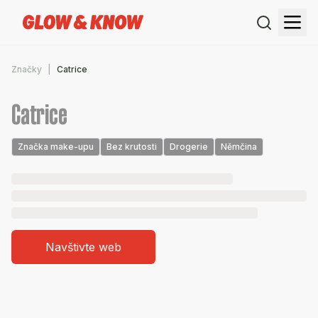
Značky
Catrice
Catrice
Značka make-upu
Bez krutosti
Drogerie
Němčina
Navštivte web