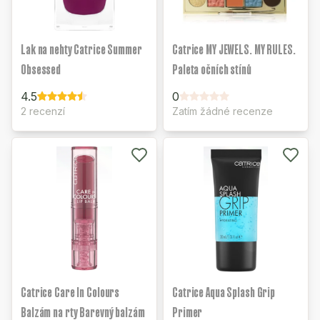
Lak na nehty Catrice Summer
Catrice MY JEWELS. MY RULES.
Obsessed
Paleta očních stínů
4.5
0
2 recenzí
Zatím žádné recenze
Catrice Care In Colours
Catrice Aqua Splash Grip
Balzám na rty Barevný balzám
Primer