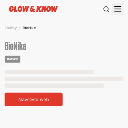
Značky
BioNike
BioNike
Italský
Navštivte web