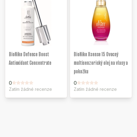
BioNike Defence Boost
BioNike Xsense 15 Ovocný
Antioxidant Concentrate
multisenzorický olej na vlasy a
pokožku
0
0
Zatím žádné recenze
Zatím žádné recenze