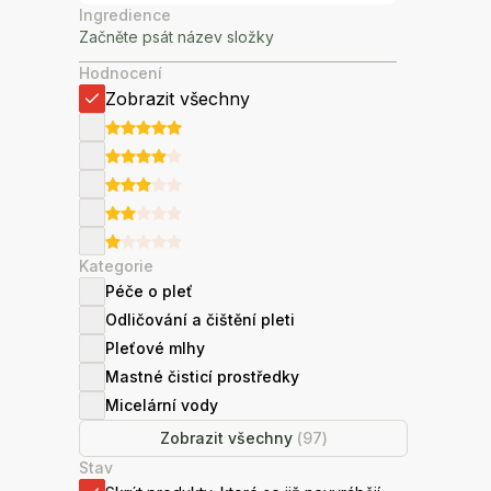
Ingredience
Hodnocení
Zobrazit všechny
Kategorie
Péče o pleť
Odličování a čištění pleti
Pleťové mlhy
Mastné čisticí prostředky
Micelární vody
Zobrazit všechny
(
97
)
Stav