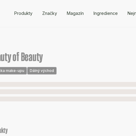
Produkty
Značky
Magazín
Ingredience
Nejn
uty of Beauty
čka make-upu
Dálný východ
ukty