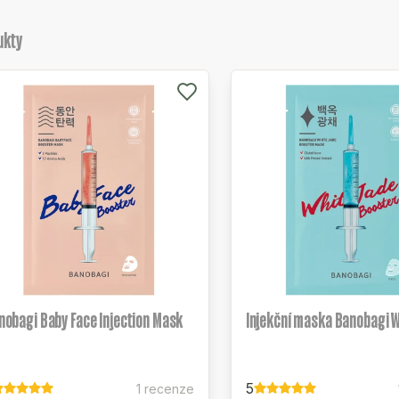
ukty
nobagi Baby Face Injection Mask
Injekční maska Banobagi W
5
1 recenze