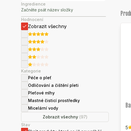
Ingredience
Prod
Hodnocení
Zobrazit všechny
Kategorie
Péče o pleť
Odličování a čištění pleti
Pleťové mlhy
Mastné čisticí prostředky
Ba
Micelární vody
Zobrazit všechny
(
97
)
Stav
5