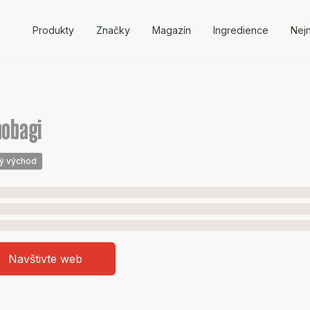
Produkty
Značky
Magazín
Ingredience
Nejn
nobagi
ý východ
Navštivte web