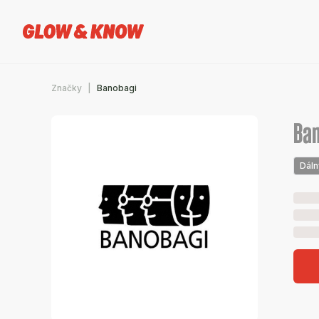
Značky
Banobagi
Ba
Dáln