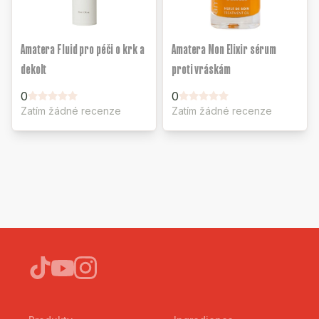
Amatera Fluid pro péči o krk a
Amatera Mon Elixir sérum
dekolt
proti vráskám
0
0
Zatím žádné recenze
Zatím žádné recenze