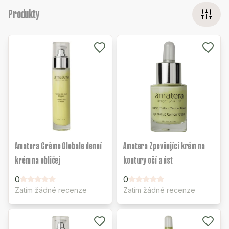
Produkty
Amatera Crème Globale denní
Amatera Zpevňující krém na
krém na obličej
kontury očí a úst
0
0
Zatím žádné recenze
Zatím žádné recenze