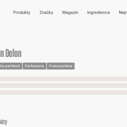
Produkty
Značky
Magazín
Ingredience
Nejn
in Delon
čky parfémů
Parfumerie
Francouzština
ukty