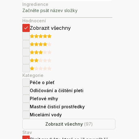
Ingredience
Hodnocení
Zobrazit všechny
Kategorie
Péče o pleť
Odličování a čištění pleti
Pleťové mlhy
Mastné čisticí prostředky
Micelární vody
Zobrazit všechny
(
97
)
Stav