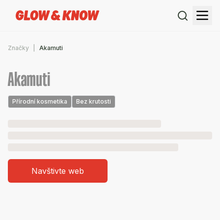
Značky
Akamuti
Akamuti
Přírodní kosmetika
Bez krutosti
Navštivte web