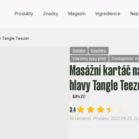
Produkty
Značky
Magazín
Ingredience
Nejn
y Tangle Teezer
Ostatní
Doplnky
Všechny typy pleti
Dostupnost: on
Masážní kartáč n
hlavy Tangle Teez
&#x20
3.4
19 recenzí
Přidáno 2021.06.25.
b