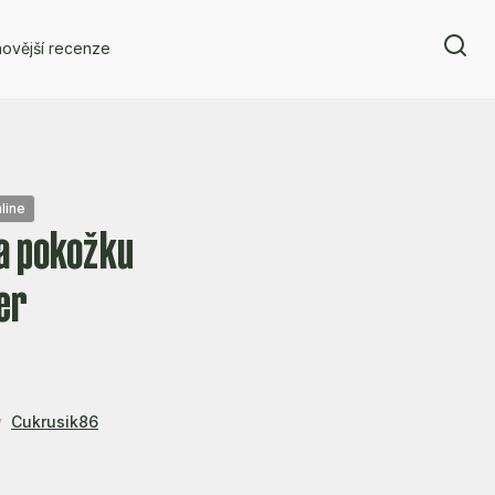
ovější recenze
line
a pokožku
er
y
Cukrusik86