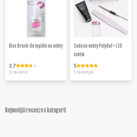
Kiss Brush-On lepidlo na nehty
Sada na nehty PolyGel + LED
světlo
3.7
5
3 recenzí
1 recenze
Nejnovější recenze v kategorii