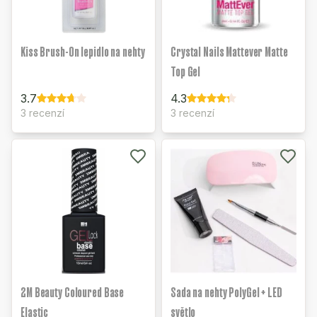
Kiss Brush-On lepidlo na nehty
Crystal Nails Mattever Matte
Top Gel
3.7
4.3
3 recenzí
3 recenzí
2M Beauty Coloured Base
Sada na nehty PolyGel + LED
Elastic
světlo