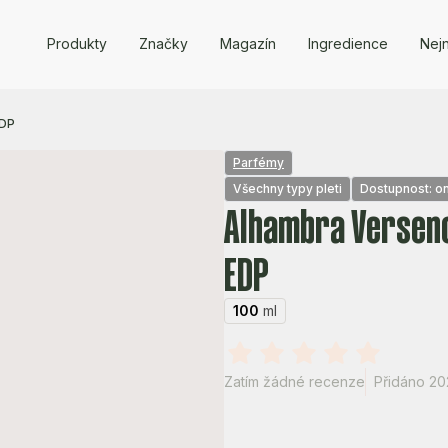
Produkty
Značky
Magazín
Ingredience
Nejn
EDP
Parfémy
Všechny typy pleti
Dostupnost: on
Alhambra Versenc
EDP
100
ml
Zatím žádné recenze
Přidáno 20