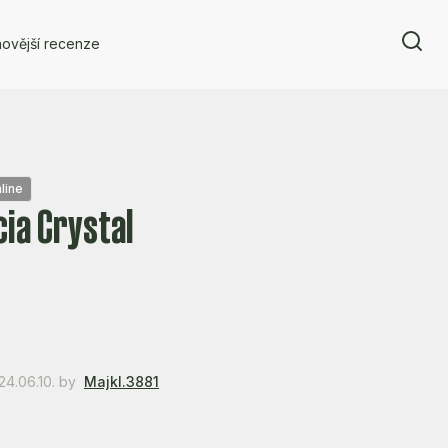
ovější recenze
line
ia Crystal
24.06.10.
by
Majkl.3881