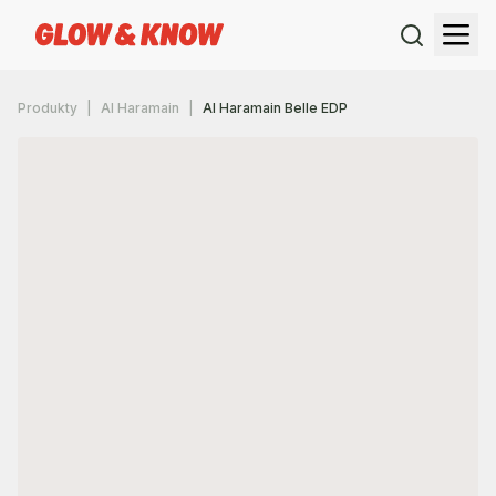
Produkty
Al Haramain
Al Haramain Belle EDP