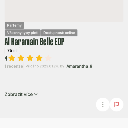
Parfémy
Všechny typy pleti
Dostupnost: online
Al Haramain Belle EDP
75
ml
4
1 recenze
Amarantha_8
Přidáno 2023.01.24.
by
Zobrazit více