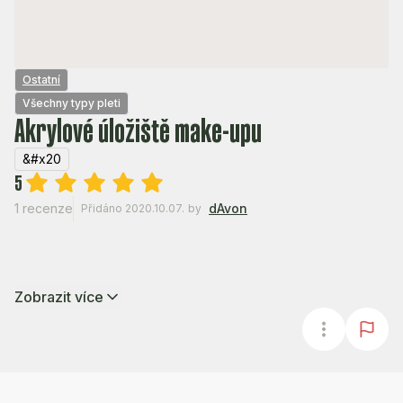
Ostatní
Všechny typy pleti
Akrylové úložiště make-upu
&#x20
5
1 recenze
dAvon
Přidáno 2020.10.07.
by
Zobrazit více