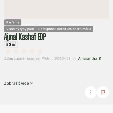
Parfémy
Všechny typy pleti
Dostupnost: neroli luxusparfüméria
Ajmal Kashaf EDP
50
ml
Zatím žádné recenze
Amarantha_8
Přidáno 2021.04.08.
by
Zobrazit více