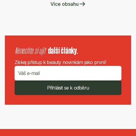
Více obsahu
Nenechte si ujít
další články.
Získej přístup k beauty novinkám jako první!
Přihlásit se k odběru