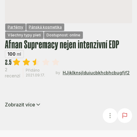
Parfémy
Pánská kosmetika
Všechny typy pleti
Dostupnost: online
Afnan Supremacy nejen intenzivní EDP
100
ml
2.5
2
Přidáno
HJjklknsjlduiucbkhcbhcbugfjf2
by
2021.09.17.
recenzí
Zobrazit více