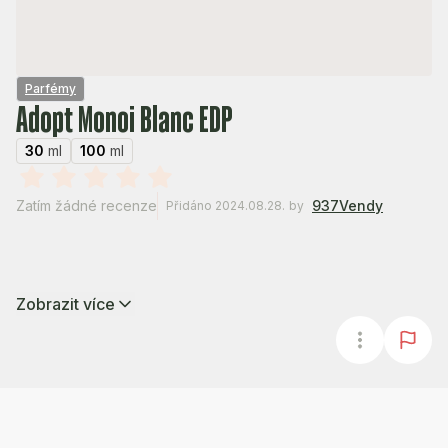
Parfémy
Adopt Monoi Blanc EDP
30
ml
100
ml
Zatím žádné recenze
937Vendy
Přidáno 2024.08.28.
by
Zobrazit více