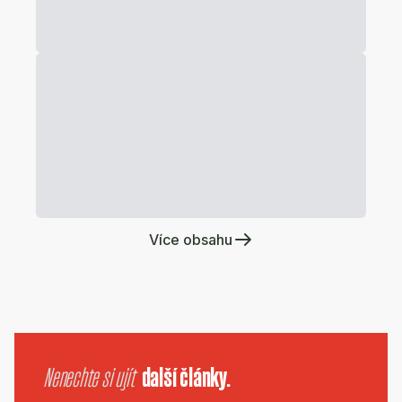
Více obsahu
Nenechte si ujít
další články.