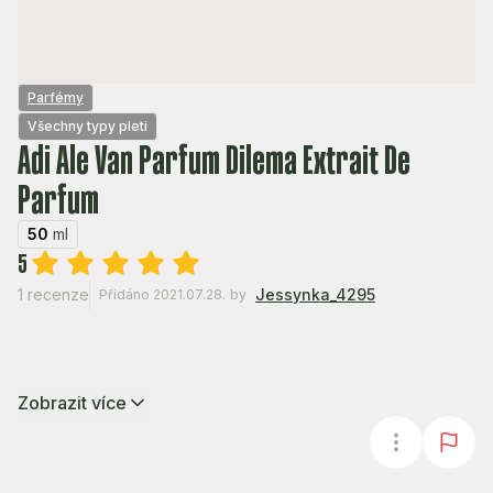
Parfémy
Všechny typy pleti
Adi Ale Van Parfum Dilema Extrait De
Parfum
50
ml
5
1 recenze
Jessynka_4295
Přidáno 2021.07.28.
by
Zobrazit více