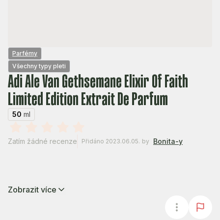
Parfémy
Všechny typy pleti
Adi Ale Van Gethsemane Elixir Of Faith
Limited Edition Extrait De Parfum
50
ml
Zatím žádné recenze
Bonita-y
Přidáno 2023.06.05.
by
Zobrazit více