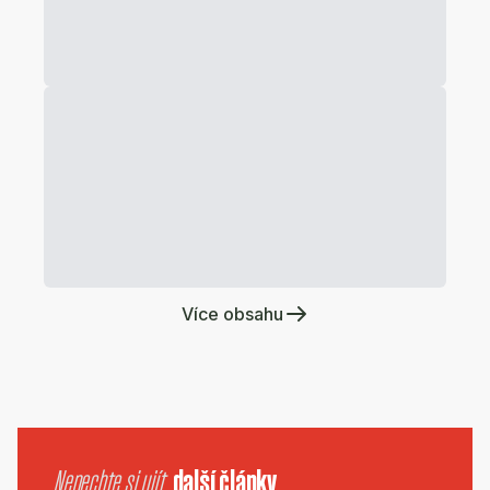
Více obsahu
Nenechte si ujít
další články.