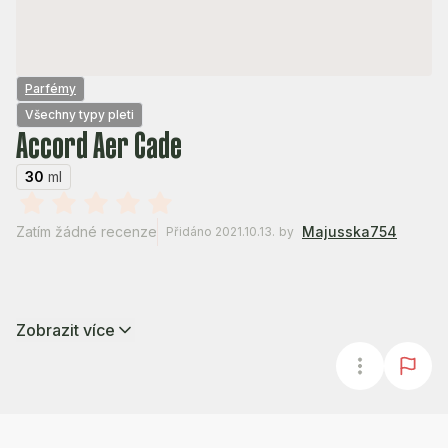
Parfémy
Všechny typy pleti
Accord Aer Cade
30
ml
Zatím žádné recenze
Majusska754
Přidáno 2021.10.13.
by
Zobrazit více