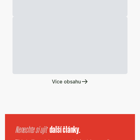
Více obsahu
Nenechte si ujít
další články.