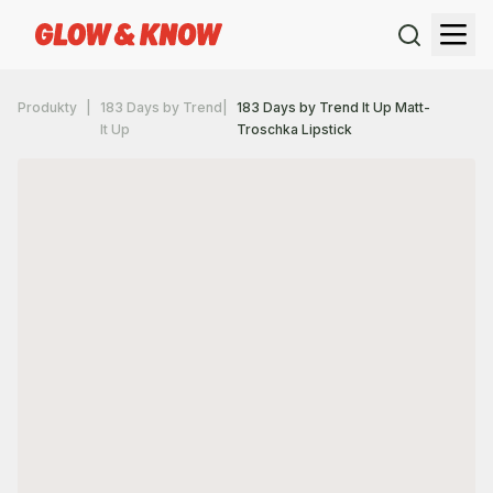
Produkty
183 Days by Trend
183 Days by Trend It Up Matt-
It Up
Troschka Lipstick