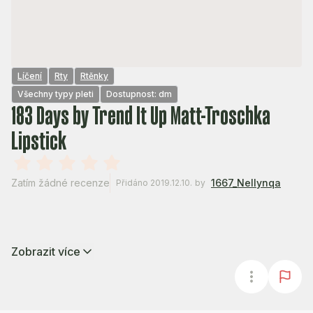
Líčení
Rty
Rtěnky
Všechny typy pleti
Dostupnost: dm
183 Days by Trend It Up Matt-Troschka
Lipstick
Zatím žádné recenze
1667_Nellynqa
Přidáno 2019.12.10.
by
Zobrazit více