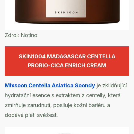
Zdroj:
Notino
SKIN1004 MADAGASCAR CENTELLA
PROBIO-CICA ENRICH CREAM
Mixsoon Centella Asiatica Soondy
je zklidňující
hydratační esence s extraktem z centelly, která
zmírňuje zarudnutí, posiluje kožní bariéru a
dodává pleti svěžest.