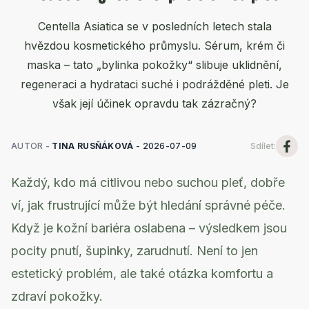
Centella Asiatica se v posledních letech stala
hvězdou kosmetického průmyslu. Sérum, krém či
maska – tato „bylinka pokožky“ slibuje uklidnění,
regeneraci a hydrataci suché i podrážděné pleti. Je
však její účinek opravdu tak zázračný?
AUTOR -
TINA RUSŇÁKOVÁ
-
2026-07-09
Sdílet
:
Každý, kdo má citlivou nebo suchou pleť, dobře
ví, jak frustrující může být hledání správné péče.
Když je kožní bariéra oslabena – výsledkem jsou
pocity pnutí, šupinky, zarudnutí. Není to jen
estetický problém, ale také otázka komfortu a
zdraví pokožky.