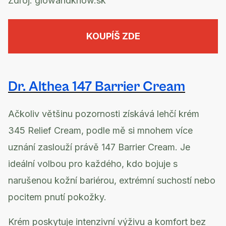
Zdroj:
glowandknow.sk
KOUPÍŠ ZDE
Dr. Althea 147 Barrier Cream
Ačkoliv většinu pozornosti získává lehčí krém
345 Relief Cream, podle mě si mnohem více
uznání zaslouží právě 147 Barrier Cream. Je
ideální volbou pro každého, kdo bojuje s
narušenou kožní bariérou, extrémní suchostí nebo
pocitem pnutí pokožky.
Krém poskytuje intenzivní výživu a komfort bez