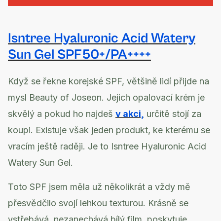
Isntree Hyaluronic Acid Watery
Sun Gel SPF50+/PA++++
Když se řekne korejské SPF, většině lidí přijde na
mysl Beauty of Joseon. Jejich opalovací krém je
skvělý a pokud ho najdeš
v akci,
určitě stojí za
koupi. Existuje však jeden produkt, ke kterému se
vracím ještě raději. Je to Isntree Hyaluronic Acid
Watery Sun Gel.
Toto SPF jsem měla už několikrát a vždy mě
přesvědčilo svojí lehkou texturou. Krásně se
vstřebává, nezanechává bílý film, poskytuje