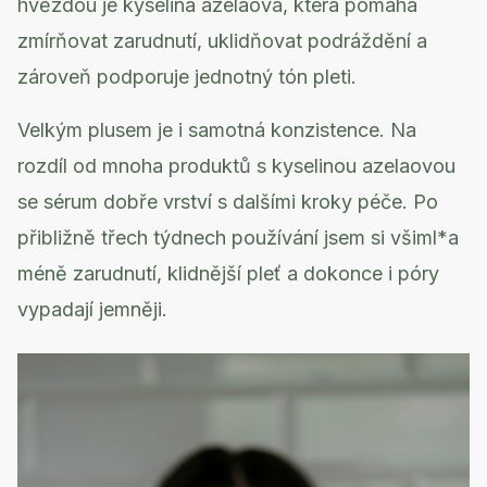
hvězdou je kyselina azelaová, která pomáhá
zmírňovat zarudnutí, uklidňovat podráždění a
zároveň podporuje jednotný tón pleti.
Velkým plusem je i samotná konzistence. Na
rozdíl od mnoha produktů s kyselinou azelaovou
se sérum dobře vrství s dalšími kroky péče. Po
přibližně třech týdnech používání jsem si všiml*a
méně zarudnutí, klidnější pleť a dokonce i póry
vypadají jemněji.