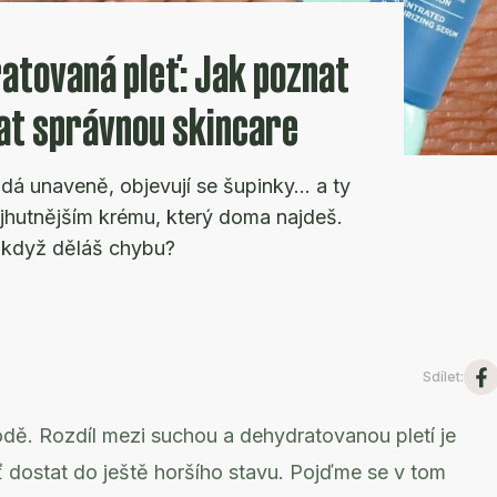
atovaná pleť: Jak poznat
rat správnou skincare
adá unaveně, objevují se šupinky... a ty
jhutnějším krému, který doma najdeš.
 když děláš chybu?
Sdílet
:
vodě. Rozdíl mezi suchou a dehydratovanou pletí je
 dostat do ještě horšího stavu. Pojďme se v tom