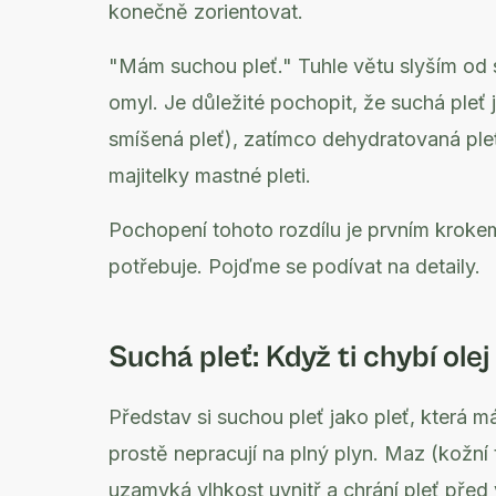
konečně zorientovat.
"Mám suchou pleť." Tuhle větu slyším od sv
omyl. Je důležité pochopit, že suchá pleť j
smíšená pleť), zatímco dehydratovaná pleť
majitelky mastné pleti.
Pochopení tohoto rozdílu je prvním krokem
potřebuje. Pojďme se podívat na detaily.
Suchá pleť: Když ti chybí olej
Představ si suchou pleť jako pleť, která
prostě nepracují na plný plyn. Maz (kožní t
uzamyká vlhkost uvnitř a chrání pleť před 