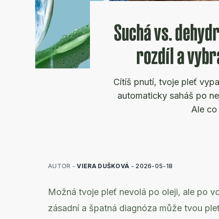
Suchá vs. dehydr
rozdíl a vyb
Cítíš pnutí, tvoje pleť vyp
automaticky saháš po ne
Ale co
AUTOR -
VIERA DUŠKOVÁ
-
2026-05-18
Možná tvoje pleť nevolá po oleji, ale po 
zásadní a špatná diagnóza může tvou pleť