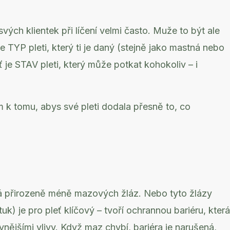
ých klientek při líčení velmi často. Muže to být ale
e TYP pleti, který ti je daný (stejně jako mastná nebo
 je STAV pleti, který může potkat kohokoliv – i
 k tomu, abys své pleti dodala přesně to, co
 má přirozeně méně mazových žláz. Nebo tyto žlázy
uk) je pro pleť klíčový – tvoří ochrannou bariéru, která
vnějšími vlivy. Když maz chybí, bariéra je narušená,