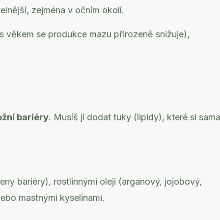
elnější, zejména v očním okolí.
í (s věkem se produkce mazu přirozeně snižuje),
žní bariéry
. Musíš jí dodat tuky (lipidy), které si sam
y bariéry), rostlinnými oleji (arganový, jojobový,
ebo mastnými kyselinami.