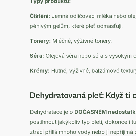
Typy produktů:
Čištění:
Jemná odličovací mléka nebo olejo
pěnivým gelům, které pleť odmasťují.
Tonery:
Mléčné, výživné tonery.
Séra:
Olejová séra nebo séra s vysokým o
Krémy:
Hutné, výživné, balzámové textury,
Dehydratovaná pleť: Když ti 
Dehydratace je o
DOČASNÉM nedostatk
postihnout jakýkoliv typ pleti, dokonce i tu
ztrácí příliš mnoho vody nebo jí nepřijímá 