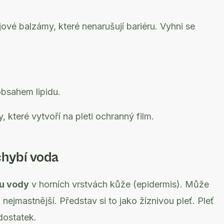
vé balzámy, které nenarušují bariéru. Vyhni se
bsahem lipidu.
 které vytvoří na pleti ochranný film.
chybí voda
u vody
v horních vrstvách kůže (epidermis). Může
 nejmastnější. Představ si to jako žíznivou pleť. Pleť
dostatek.