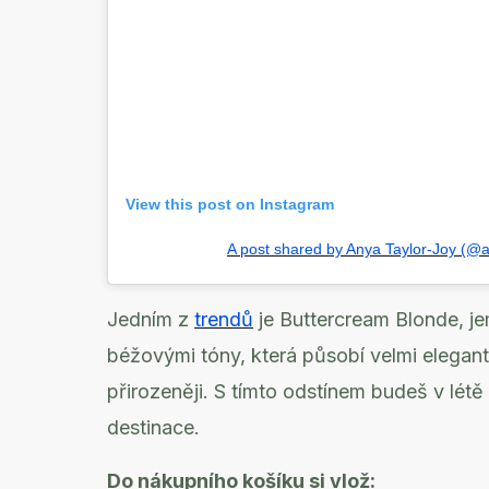
View this post on Instagram
A post shared by Anya Taylor-Joy (@a
Jedním z
trendů
je Buttercream Blonde, j
béžovými tóny, která působí velmi elegan
přirozeněji. S tímto odstínem budeš v lé
destinace.
Do nákupního košíku si vlož: