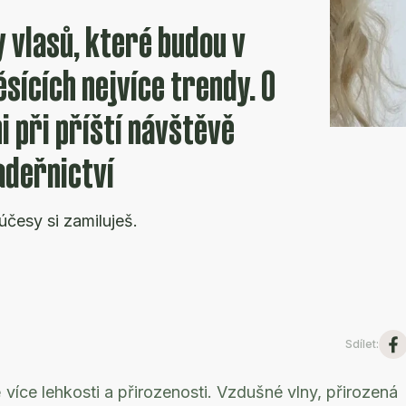
 vlasů, které budou v
sících nejvíce trendy. O
ni při příští návštěvě
adeřnictví
účesy si zamiluješ.
Sdílet
:
více lehkosti a přirozenosti. Vzdušné vlny, přirozená