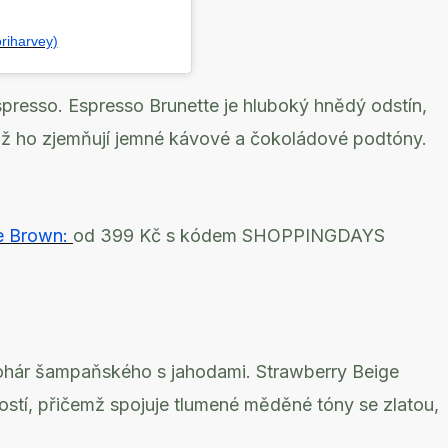
riharvey)
espresso. Espresso Brunette je hluboký hnědý odstín,
mž ho zjemňují jemné kávové a čokoládové podtóny.
ge Brown:
od 399 Kč s kódem SHOPPINGDAYS
pohár šampaňského s jahodami. Strawberry Beige
ostí, přičemž spojuje tlumené měděné tóny se zlatou,