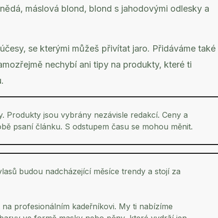
hnědá, máslová blond, blond s jahodovými odlesky a
účesy, se kterými můžeš přivítat jaro. Přidáváme také
samozřejmě nechybí ani tipy na produkty, které ti
.
y. Produkty jsou vybrány nezávisle redakcí. Ceny a
době psaní článku. S odstupem času se mohou měnit.
vlasů budou nadcházející měsíce trendy a stojí za
 na profesionálním kadeřníkovi. My ti nabízíme