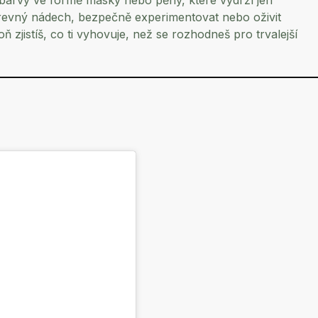
 barvy ve formě masky nebo pěny, které vydrží jen
arevný nádech, bezpečně experimentovat nebo oživit
zjistíš, co ti vyhovuje, než se rozhodneš pro trvalejší