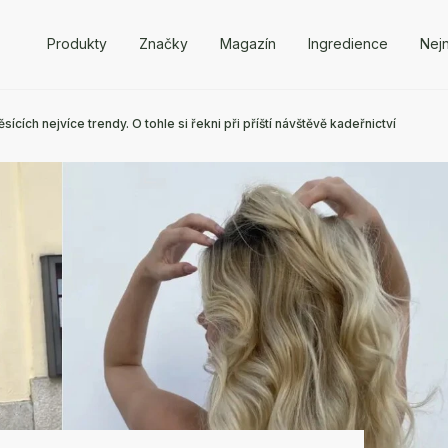
Produkty
Značky
Magazín
Ingredience
Nejn
cích nejvíce trendy. O tohle si řekni při příští návštěvě kadeřnictví