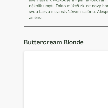
alternativu k vyzkoušení – jemné tónování
několik umytí. Takto můžeš zkusit nový b
svou barvu mezi návštěvami salónu. Alespoň 
změnu.
Buttercream Blonde