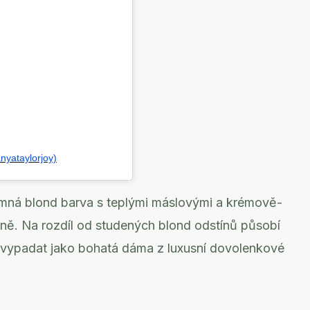
nyataylorjoy)
emná blond barva s teplými máslovými a krémově-
tně. Na rozdíl od studených blond odstínů působí
tě vypadat jako bohatá dáma z luxusní dovolenkové