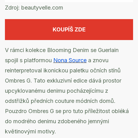
Zdroj:
beautyvelle.com
KOUPÍŠ ZDE
V rámci kolekce Blooming Denim se Guerlain
spojil s platformou
Nona Source
a znovu
reinterpretoval ikonickou paletku očních stínů
Ombres G. Tato exkluzivní edice dává prostor
upcyklovanému denimu pocházejícímu z
odstřižků předních couture módních domů.
Pouzdro Ombres G se pro tuto příležitost obléká
do modrého denimu zdobeného jemnými
květinovými motivy.