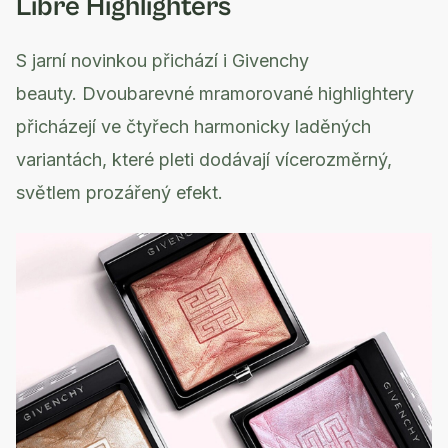
Libre Highlighters
S jarní novinkou přichází i Givenchy
beauty. Dvoubarevné mramorované highlightery
přicházejí ve čtyřech harmonicky laděných
variantách, které pleti dodávají vícerozměrný,
světlem prozářený efekt.