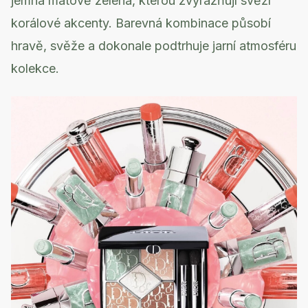
jemná mátově zelená, kterou zvýrazňují svěží
korálové akcenty. Barevná kombinace působí
hravě, svěže a dokonale podtrhuje jarní atmosféru
kolekce.