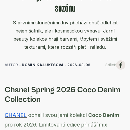
sezónu
S prvními slunečními dny přichází chuť odlehčit
nejen šatník, ale i kosmetickou výbavu. Jarní
beauty kolekce hrají barvami, třpytem i svěžími
texturami, které rozzáří pleť i náladu.
AUTOR -
DOMINIKA.LUKESOVA
-
2026-03-06
Sdílet
:
Chanel Spring 2026 Coco Denim
Collection
CHANEL
odhalil svou jarní kolekci
Coco Denim
pro rok 2026. Limitovaná edice přináší mix