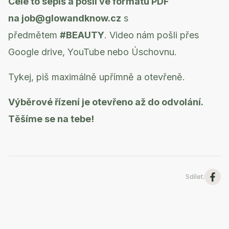
Celé to sepiš a pošli ve formátu PDF
na
job@glowandknow.cz
s
předmětem
#BEAUTY
. Video nám pošli přes
Google drive, YouTube nebo Úschovnu.
Tykej, piš maximálně upřímně a otevřeně.
Výběrové řízení je otevřeno až do odvolání.
Těšíme se na tebe!
Sdílet
: