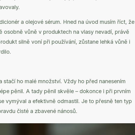
avovaly.
icionér a olejové sérum. Hned na úvod musím říct, že
ně osobně vůně v produktech na vlasy nevadí, právě
odukt silně voní při používání, zůstane lehká vůně i
dilo.
a stačí ho malé množství. Vždy ho před nanesením
lépe pěnil. A tady pěnil skvěle – dokonce i při prvním
se vymýval a efektivně odmastil. Je to přesně ten typ
opravdu čisté a zbavené nánosů.