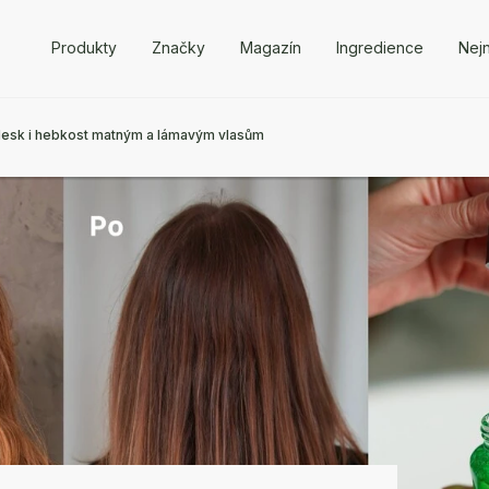
Produkty
Značky
Magazín
Ingredience
Nejn
í lesk i hebkost matným a lámavým vlasům