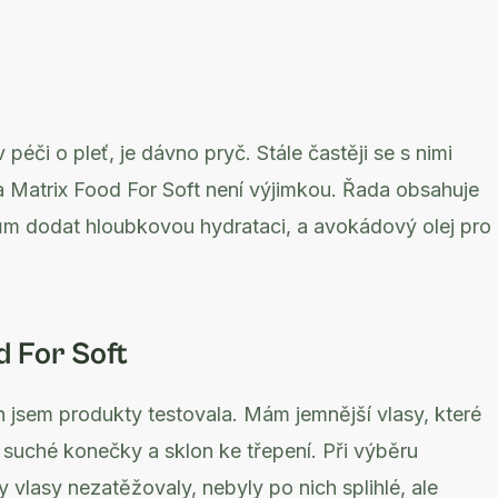
 péči o pleť, je dávno pryč. Stále častěji se s nimi
a Matrix Food For Soft není výjimkou. Řada obsahuje
ům dodat hloubkovou hydrataci, a avokádový olej pro
d For Soft
 jsem produkty testovala. Mám jemnější vlasy, které
 suché konečky a sklon ke třepení. Při výběru
 vlasy nezatěžovaly, nebyly po nich splihlé, ale