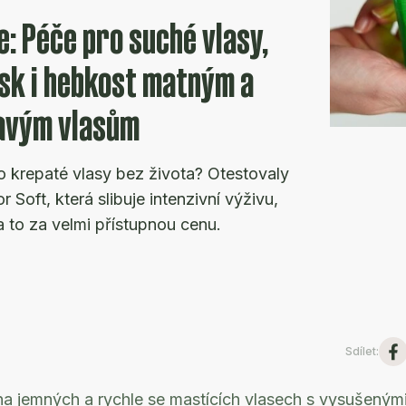
: Péče pro suché vlasy,
esk i hebkost matným a
avým vlasům
o krepaté vlasy bez života? Otestovaly
 Soft, která slibuje intenzivní výživu,
a to za velmi přístupnou cenu.
Sdílet
:
a jemných a rychle se mastících vlasech s vysušeným