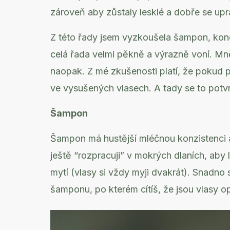
zároveň aby zůstaly lesklé a dobře se upr
Z této řady jsem vyzkoušela šampon, kond
celá řada velmi pěkně a výrazně voní. M
naopak. Z mé zkušenosti platí, že pokud pr
ve vysušených vlasech. A tady se to potvr
Šampon
Šampon má hustější mléčnou konzistenci 
ještě “rozpracuji” v mokrých dlaních, aby 
mytí (vlasy si vždy myji dvakrát). Snadno 
šamponu, po kterém cítíš, že jsou vlasy 