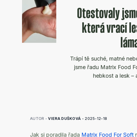
Otestovaly jsme
která vrací l
lám
Trápí tě suché, matné neb
jsme řadu Matrix Food For
hebkost a lesk – 
AUTOR -
VIERA DUŠKOVÁ
-
2025-12-18
Jak si poradila řada
Matrix Food For Soft
n