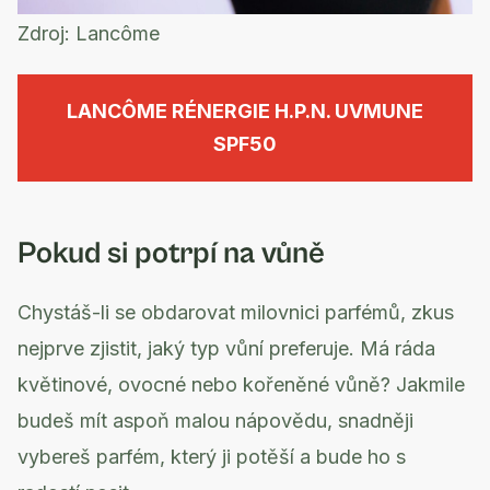
Zdroj:
Lancôme
LANCÔME RÉNERGIE H.P.N. UVMUNE
SPF50
Pokud si potrpí na vůně
Chystáš-li se obdarovat milovnici parfémů, zkus
nejprve zjistit, jaký typ vůní preferuje. Má ráda
květinové, ovocné nebo kořeněné vůně? Jakmile
budeš mít aspoň malou nápovědu, snadněji
vybereš parfém, který ji potěší a bude ho s