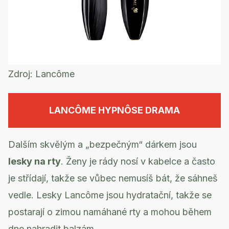
Zdroj:
Lancôme
LANCÔME HYPNÔSE DRAMA
Dalším skvělým a „bezpečným“ dárkem jsou
lesky na rty
. Ženy je rády nosí v kabelce a často
je střídají, takže se vůbec nemusíš bát, že sáhneš
vedle. Lesky Lancôme jsou hydratační, takže se
postarají o zimou namáhané rty a mohou během
dne nahradit balzám.