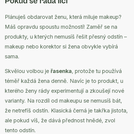
Pokud se ráda líčí
Plánuješ obdarovat ženu, která miluje makeup?
Máš opravdu spoustu možností! Zaměř se na
produkty, u kterých nemusíš řešit přesný odstín –
makeup nebo korektor si žena obvykle vybírá
sama.
Skvělou volbou je
řasenka
, protože tu používá
téměř každá žena denně. Navíc je to produkt, u
kterého ženy rády experimentují a zkoušejí nové
varianty. Na rozdíl od makeupu se nemusíš bát,
že netrefíš odstín. Klasická černá je takřka jistota,
ale pokud víš, že dává přednost hnědé, zvol
tento odstín.