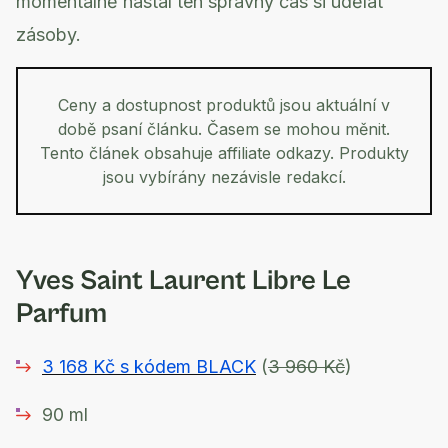
momentálně nastal ten správný čas si udělat
zásoby.
Ceny a dostupnost produktů jsou aktuální v
době psaní článku. Časem se mohou měnit.
Tento článek obsahuje affiliate odkazy. Produkty
jsou vybírány nezávisle redakcí.
Yves Saint Laurent Libre Le
Parfum
3 168 Kč s kódem BLACK
(
3 960 Kč
)
90 ml