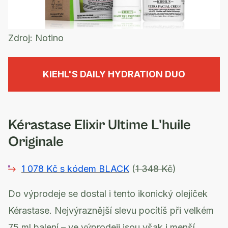
Zdroj:
Notino
KIEHL'S DAILY HYDRATION DUO
Kérastase Elixir Ultime L'huile
Originale
1 078 Kč s kódem BLACK
(
1 348 Kč
)
Do výprodeje se dostal i tento ikonický olejíček
Kérastase. Nejvýraznější slevu pocítíš při velkém
75 ml balení – ve výprodeji jsou však i menší