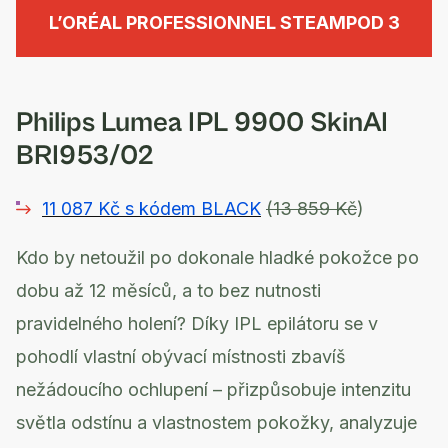
L’ORÉAL PROFESSIONNEL STEAMPOD 3
Philips Lumea IPL 9900 SkinAI
BRI953/02
11 087 Kč s kódem BLACK
(13 859 Kč
)
Kdo by netoužil po dokonale hladké pokožce po
dobu až 12 měsíců, a to bez nutnosti
pravidelného holení? Díky IPL epilátoru se v
pohodlí vlastní obývací místnosti zbavíš
nežádoucího ochlupení – přizpůsobuje intenzitu
světla odstínu a vlastnostem pokožky, analyzuje