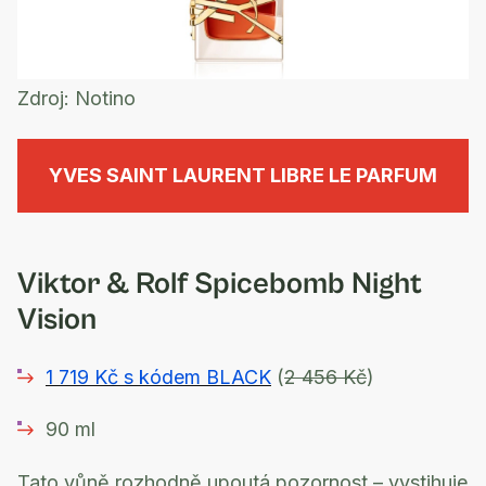
Zdroj:
Notino
YVES SAINT LAURENT LIBRE LE PARFUM
Viktor & Rolf Spicebomb Night
Vision
1 719 Kč s kódem BLACK
(
2 456 Kč
)
90 ml
Tato vůně rozhodně upoutá pozornost – vystihuje