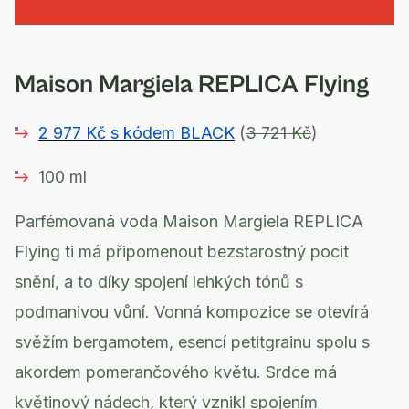
Maison Margiela REPLICA Flying
2 977 Kč s kódem BLACK
(
3 721 Kč
)
100 ml
Parfémovaná voda Maison Margiela REPLICA
Flying ti má připomenout bezstarostný pocit
snění, a to díky spojení lehkých tónů s
podmanivou vůní. Vonná kompozice se otevírá
svěžím bergamotem, esencí petitgrainu spolu s
akordem pomerančového květu. Srdce má
květinový nádech, který vznikl spojením