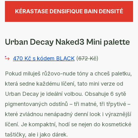
KÉRASTASE DENSIFIQUE BAIN DENSITÉ
Urban Decay Naked3 Mini palette
470 Kč s kódem BLACK
(
672 Kč
)
Pokud miluješ růžovo-nude tóny a chceš paletku,
která sedne každému líčení, tato mini verze od
Urban Decay je ideální volbou. Obsahuje 6 sytě
pigmentovaných odstínů – tři matné, tři třpytivé –
které zvládnou nenápadný denní look i výraznější
líčení. Je kompaktní, hodí se nejen do kosmetické
taštičky, ale i jako dárek.