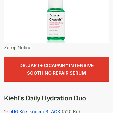
Zdroj:
Notino
DR. JART+ CICAPAIR™ INTENSIVE
SOOTHING REPAIR SERUM
Kiehl's Daily Hydration Duo
416 Kč s kódem BLACK
(
520 Kč
)