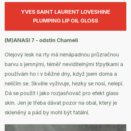
YVES SAINT LAURENT LOVESHINE
PLUMPING LIP OIL GLOSS
(M)ANASI 7 - odstín Chameli
Olejový lesk na rty má nenápadnou průzračnou
barvu s jemnými, téměř neviditelnými třpytkami a
používám ho i v běžné dny, když jsem doma a
nelíčím se. Skvěle vyživuje, hezky se nosí, nelepí.
Dá se použít i jako rozjasňovač pro efekt glass
skin. Jen je třeba dávat pozor na obal, který je
skleněný a pád by mohl být fatální.