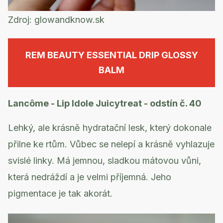
Zdroj:
glowandknow.sk
REM BEAUTY ESSENTIAL DRIP GLOSSY
BALM
Lancôme - Lip Idole Juicytreat - odstín č. 40
Lehký, ale krásně hydratační lesk, který dokonale
přilne ke rtům. Vůbec se nelepí a krásně vyhlazuje
svislé linky. Má jemnou, sladkou mátovou vůni,
která nedráždí a je velmi příjemná. Jeho
pigmentace je tak akorát.