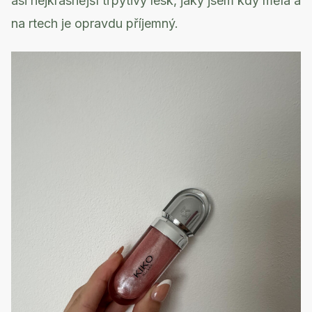
asi nejkrásnější třpytivý lesk, jaký jsem kdy měla a
na rtech je opravdu příjemný.