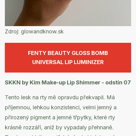
Zdroj:
glowandknow.sk
FENTY BEAUTY GLOSS BOMB
UNIVERSAL LIP LUMINIZER
SKKN by Kim Make-up Lip Shimmer - odstín 07
Tento lesk na rty mě opravdu překvapil. Má
příjemnou, lehkou konzistenci, velmi jemný a
přirozený pigment a jemné třpytky, které rty
krásně rozzáří, aniž by vypadaly přehnaně.