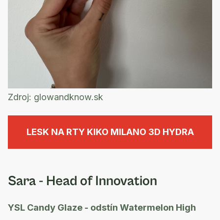
Zdroj:
glowandknow.sk
LESK NA RTY KIKO MILANO 3D HYDRA
Sara - Head of Innovation
YSL Candy Glaze - odstín Watermelon High