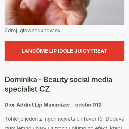
Zdroj:
glowandknow.sk
LANCÔME LIP IDOLE JUICYTREAT
Dominika - Beauty social media
specialist CZ
Dior Addict Lip Maximizer - odstín 012
Tohle je jeden z mých největších favoritů! Dodává
rtům jemnou barvu a trochu plumping efekt, který