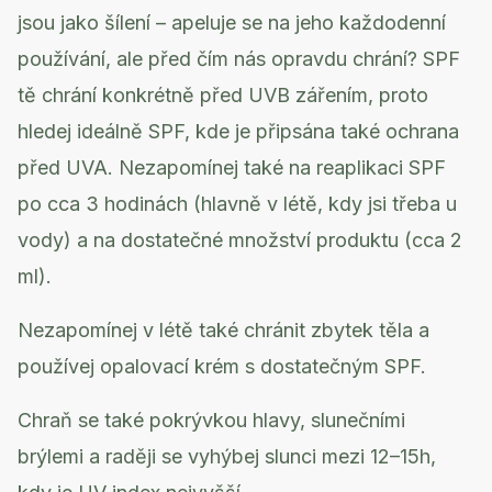
jsou jako šílení – apeluje se na jeho každodenní
používání, ale před čím nás opravdu chrání? SPF
tě chrání konkrétně před UVB zářením, proto
hledej ideálně SPF, kde je připsána také ochrana
před UVA. Nezapomínej také na reaplikaci SPF
po cca 3 hodinách (hlavně v létě, kdy jsi třeba u
vody) a na dostatečné množství produktu (cca 2
ml).
Nezapomínej v létě také chránit zbytek těla a
používej opalovací krém s dostatečným SPF.
Chraň se také pokrývkou hlavy, slunečními
brýlemi a raději se vyhýbej slunci mezi 12–15h,