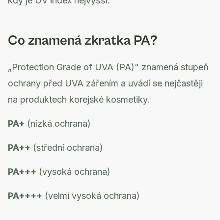
kdy je UV index nejvyšší.
Co znamená zkratka PA?
„Protection Grade of UVA (PA)" znamená stupeň
ochrany před UVA zářením a uvádí se nejčastěji
na produktech korejské kosmetiky.
PA+
(nízká ochrana)
PA++
(střední ochrana)
PA+++
(vysoká ochrana)
PA++++
(velmi vysoká ochrana)