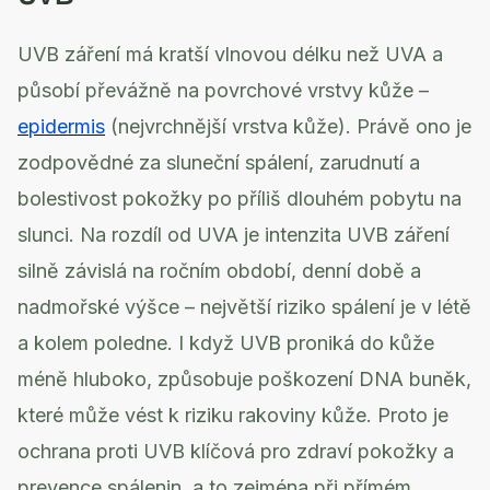
UVB záření má kratší vlnovou délku než UVA a
působí převážně na povrchové vrstvy kůže –
epidermis
(nejvrchnější vrstva kůže). Právě ono je
zodpovědné za sluneční spálení, zarudnutí a
bolestivost pokožky po příliš dlouhém pobytu na
slunci. Na rozdíl od UVA je intenzita UVB záření
silně závislá na ročním období, denní době a
nadmořské výšce – největší riziko spálení je v létě
a kolem poledne. I když UVB proniká do kůže
méně hluboko, způsobuje poškození DNA buněk,
které může vést k riziku rakoviny kůže. Proto je
ochrana proti UVB klíčová pro zdraví pokožky a
prevence spálenin, a to zejména při přímém