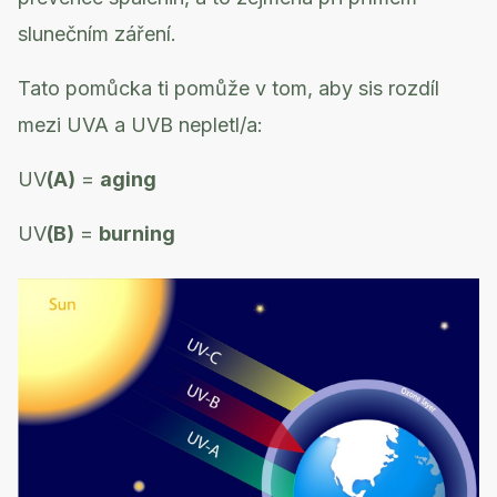
slunečním záření.
Tato pomůcka ti pomůže v tom, aby sis rozdíl
mezi UVA a UVB nepletl/a:
UV
(A)
=
aging
UV
(B)
=
burning