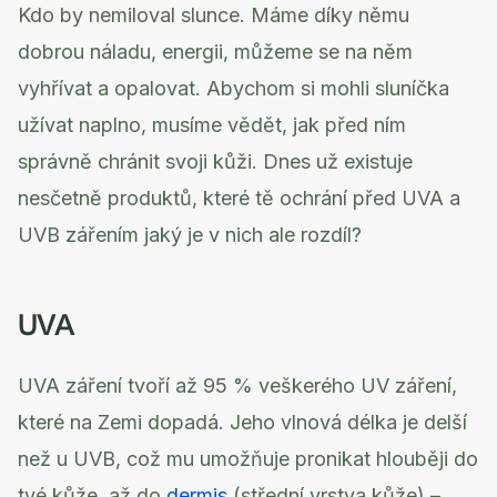
Kdo by nemiloval slunce. Máme díky němu
dobrou náladu, energii, můžeme se na něm
vyhřívat a opalovat. Abychom si mohli sluníčka
užívat naplno, musíme vědět, jak před ním
správně chránit svoji kůži. Dnes už existuje
nesčetně produktů, které tě ochrání před UVA a
UVB zářením jaký je v nich ale rozdíl?
UVA
UVA záření tvoří až 95 % veškerého UV záření,
které na Zemi dopadá. Jeho vlnová délka je delší
než u UVB, což mu umožňuje pronikat hlouběji do
tvé kůže, až do
dermis
(střední vrstva kůže) –