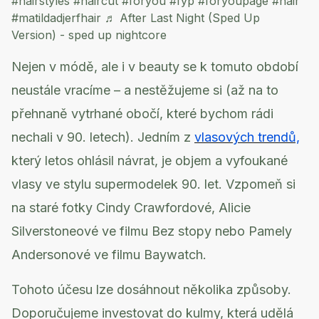
#hairstyles
#haircut
#foryou
#fyp
#foryoupage
#hair
#matildadjerfhair
♬ After Last Night (Sped Up
Version) - sped up nightcore
Nejen v módě, ale i v beauty se k tomuto období
neustále vracíme – a nestěžujeme si (až na to
přehnaně vytrhané obočí, které bychom rádi
nechali v 90. letech). Jedním z
vlasových trendů,
který letos ohlásil návrat, je objem a vyfoukané
vlasy ve stylu supermodelek 90. let. Vzpomeň si
na staré fotky Cindy Crawfordové, Alicie
Silverstoneové ve filmu Bez stopy nebo Pamely
Andersonové ve filmu Baywatch.
Tohoto účesu lze dosáhnout několika způsoby.
Doporučujeme investovat do kulmy, která udělá