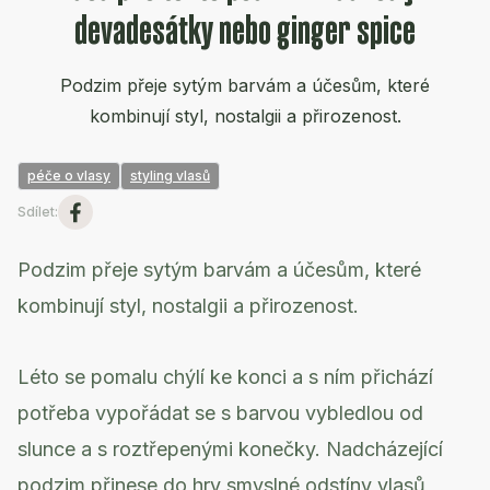
devadesátky nebo ginger spice
Podzim přeje sytým barvám a účesům, které
kombinují styl, nostalgii a přirozenost.
péče o vlasy
styling vlasů
Sdílet
:
Podzim přeje sytým barvám a účesům, které
kombinují styl, nostalgii a přirozenost.
Léto se pomalu chýlí ke konci a s ním přichází
potřeba vypořádat se s barvou vybledlou od
slunce a s roztřepenými konečky. Nadcházející
podzim přinese do hry smyslné odstíny vlasů,