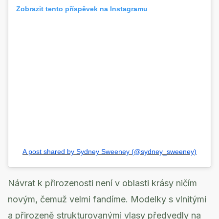
Zobrazit tento příspěvek na Instagramu
A post shared by Sydney Sweeney (@sydney_sweeney)
Návrat k přirozenosti není v oblasti krásy ničím
novým, čemuž velmi fandíme. Modelky s vlnitými
a přirozeně strukturovanými vlasy předvedly na