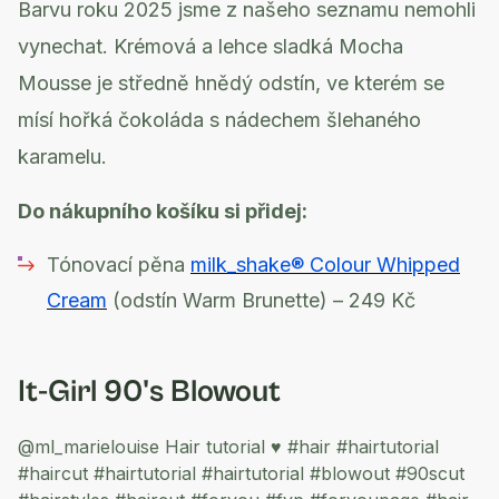
Barvu roku 2025 jsme z našeho seznamu nemohli
vynechat. Krémová a lehce sladká Mocha
Mousse je středně hnědý odstín, ve kterém se
mísí hořká čokoláda s nádechem šlehaného
karamelu.
Do nákupního košíku si přidej:
Tónovací pěna
milk_shake® Colour Whipped
Cream
(odstín Warm Brunette) – 249 Kč
It-Girl 90's Blowout
@ml_marielouise
Hair tutorial ♥️
#hair
#hairtutorial
#haircut
#hairtutorial #hairtutorial #blowout
#90scut