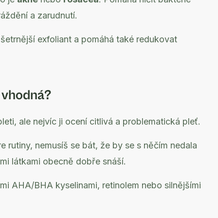
ráždění a zarudnutí.
 šetrnější exfoliant a pomáhá také redukovat
á vhodná?
i, ale nejvíc ji ocení citlivá a problematická pleť.
re rutiny, nemusíš se bát, že by se s něčím nedala
ími látkami obecně dobře snáší.
šími AHA/BHA kyselinami, retinolem nebo silnějšími