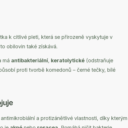
tka k citlivé pleti, která se přirozeně vyskytuje v
to obilovin také získává.
 a má
antibakteriální
,
keratolytické
(odstraňuje
působí proti tvorbě komedonů – černé tečky, bílé
juje
antimikrobiální a protizánětlivé vlastnosti, díky kterým
ko je
akné
nebo
rosacea
. Pomáhá ničit bakterie