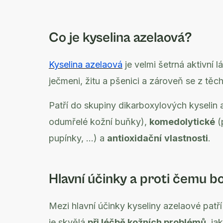
Co je kyselina azelaová?
Kyselina azelaová
je velmi šetrná aktivní lá
ječmeni, žitu a pšenici a zároveň se z těch
Patří do skupiny dikarboxylových kyselin
odumřelé kožní buňky),
komedolytické
(
pupínky, ...) a
antioxidační
vlastnosti
.
Hlavní účinky a proti čemu bo
Mezi hlavní účinky kyseliny azelaové patří 
je skvělá
při léčbě kožních problémů
, ja