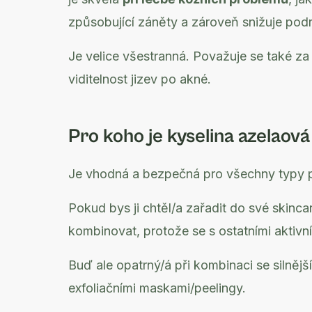
způsobující záněty a zároveň snižuje pod
Je velice všestranná. Považuje se také za
viditelnost jizev po akné.
Pro koho je kyselina azelaov
Je vhodná a bezpečná pro všechny typy plet
Pokud bys ji chtěl/a zařadit do své skinca
kombinovat, protože se s ostatními aktivn
Buď ale opatrný/á při kombinaci se silněj
exfoliačními maskami/peelingy.