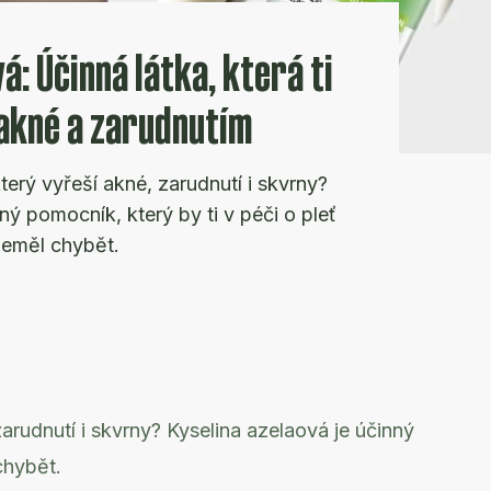
á: Účinná látka, která ti
akné a zarudnutím
terý vyřeší akné, zarudnutí i skvrny?
ný pomocník, který by ti v péči o pleť
neměl chybět.
arudnutí i skvrny? Kyselina azelaová je účinný
chybět.