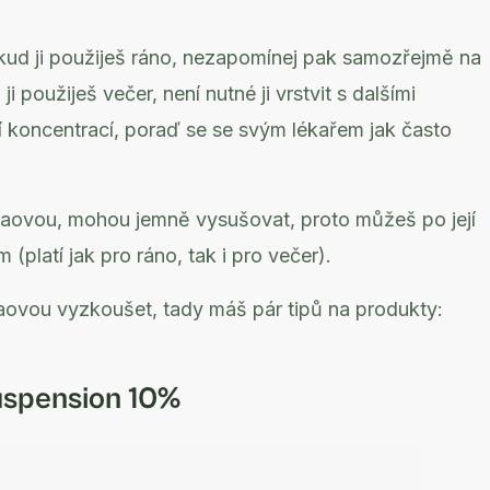
Pokud ji použiješ ráno, nezapomínej pak samozřejmě na
 použiješ večer, není nutné ji vrstvit s dalšími
 koncentrací, poraď se se svým lékařem jak často
elaovou, mohou jemně vysušovat, proto můžeš po její
 (platí jak pro ráno, tak i pro večer).
laovou vyzkoušet, tady máš pár tipů na produkty:
uspension 10%