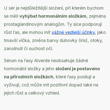
U sér je nejdůležitější složení, při kterém bychom
se měli
vyhýbat hormonálním složkám
, zejména
prostaglandinovým analogům. Ty sice podporují
růst řas, ale mohou mít
vážné vedlejší účinky
, jako
tmavší víčka, změna barvy duhovky (iris), otoky,
zarudnutí či suchost očí.
Sérum na řasy Alverde neobsahuje žádné
hormonální složky a jeho
složení je postaveno
na přírodních složkách
, které řasy posilují a
vyživují, což může mít pozitivní dopad také na
jejich růst a celkový vzhled.