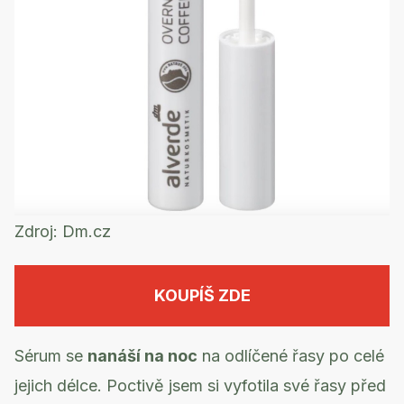
Zdroj:
Dm.cz
KOUPÍŠ ZDE
Sérum se
nanáší na noc
na odlíčené řasy po celé
jejich délce. Poctivě jsem si vyfotila své řasy před