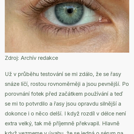
Zdroj:
Archív redakce
Už v průběhu testování se mi zdálo, že se řasy
snáze líčí, rostou rovnoměrněji a jsou pevnější. Po
porovnání fotek před začátkem používání a teď
se mi to potvrdilo a řasy jsou opravdu silnější a
dokonce i o něco delší. I když rozdíl v délce není
extra velký, tak mě příjemně překvapil. Hlavně
když vezmeme v úvahu, že se jedná o sérum na