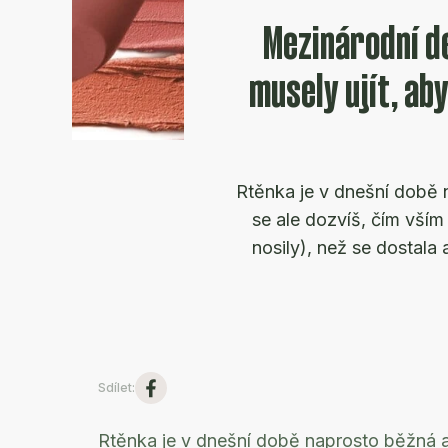
Mezinárodní d
musely ujít, ab
Rtěnka je v dnešní době
se ale dozvíš, čím vším s
nosily), než se dostala
Sdílet
:
Rtěnka je v dnešní době naprosto běžná a