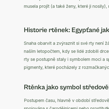
musela projít (a také ženy, které ji nosily
Historie rtěnek: Egypťané jak
Snaha obarvit a zvýraznit si své rty není
naším letopočtem, kdy se lidé zdobili drc
rty se postupně staly i symbolem moci a s
pigmenty, které pocházely z rozmačkaný
Rtěnka jako symbol středově
Postupem času, hlavně v období středověk
spojována s čarodějnicemi nebo prostitutka