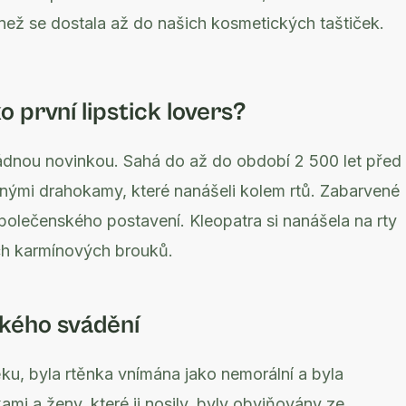
), než se dostala až do našich kosmetických taštiček.
o první lipstick lovers?
 žádnou novinkou. Sahá do až do období 2 500 let před
enými drahokamy, které nanášeli kolem rtů. Zabarvené
polečenského postavení. Kleopatra si nanášela na rty
ch karmínových brouků.
kého svádění
u, byla rtěnka vnímána jako nemorální a byla
mi a ženy, které ji nosily, byly obviňovány ze