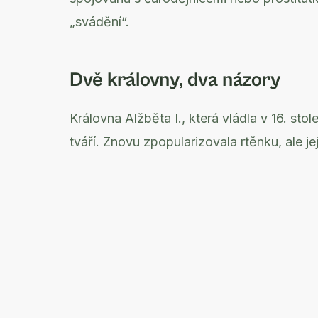
„svádění“.
Dvě královny, dva názory
Královna Alžběta I., která vládla v 16. sto
tváří. Znovu zpopularizovala rtěnku, ale j