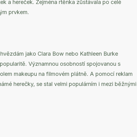
tek a hereček. Zejména rtěnka zůstávala po celé
kým prvkem.
vým hvězdám jako Clara Bow nebo Kathleen Burke
popularitě. Významnou osobností spojovanou s
mbolem makeupu na filmovém plátně. A pomocí reklam
námé herečky, se stal velmi populárním i mezi běžnými