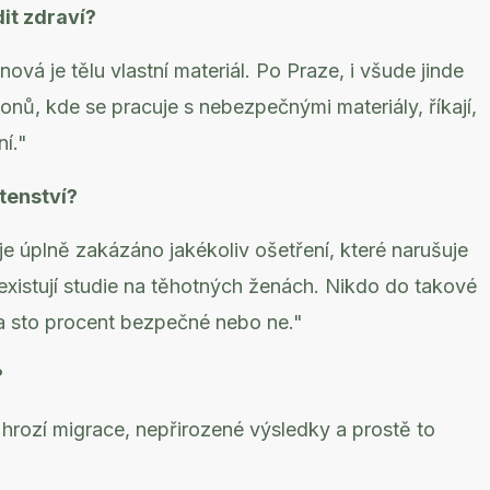
it zdraví?
ová je tělu vlastní materiál. Po Praze, i všude jinde
lonů, kde se pracuje s nebezpečnými materiály, říkají,
ní."
otenství?
je úplně zakázáno jakékoliv ošetření, které narušuje
eexistují studie na těhotných ženách. Nikdo do takové
 na sto procent bezpečné nebo ne."
?
m hrozí migrace, nepřirozené výsledky a prostě to