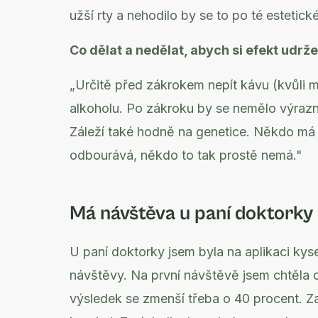
užší rty a nehodilo by se to po té estetick
Co dělat a nedělat, abych si efekt udrže
„Určitě před zákrokem nepít kávu (kvůli 
alkoholu. Po zákroku by se nemělo výrazně
Záleží také hodně na genetice. Někdo má 
odbourává, někdo to tak prostě nemá."
Má návštěva u paní doktorky
U paní doktorky jsem byla na aplikaci kys
návštěvy. Na první návštěvě jsem chtěla o
výsledek se zmenší třeba o 40 procent. Za