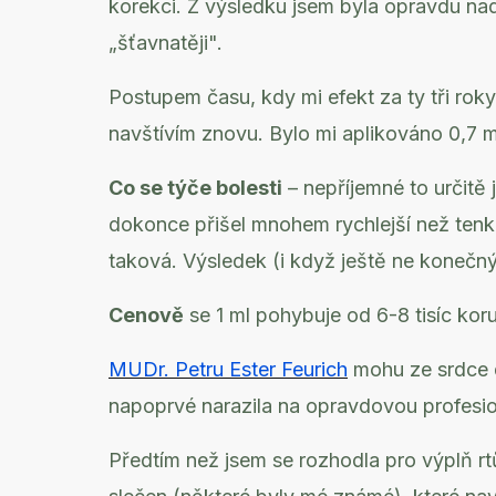
korekci. Z výsledku jsem byla opravdu nad
„šťavnatěji".
Postupem času, kdy mi efekt za ty tři rok
navštívím znovu. Bylo mi aplikováno 0,7 
Co se týče bolesti
– nepříjemné to určitě 
dokonce přišel mnohem rychlejší než tenkrá
taková. Výsledek (i když ještě ne konečn
Cenově
se 1 ml pohybuje od 6-8 tisíc kor
MUDr. Petru Ester Feurich
mohu ze srdce d
napoprvé narazila na opravdovou profesio
Předtím než jsem se rozhodla pro výplň rt