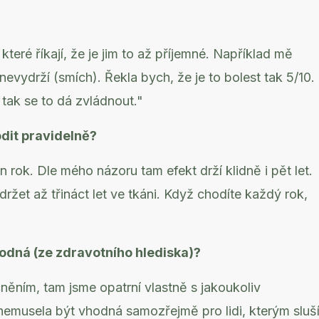
eré říkají, že je jim to až příjemné. Například mě
c nevydrží (smích). Řekla bych, že je to bolest tak 5/10.
 tak se to dá zvládnout."
dit pravidelně?
en rok. Dle mého názoru tam efekt drží klidně i pět let.
ržet až třináct let ve tkáni. Když chodíte každý rok,
odná (ze zdravotního hlediska)?
ěním, tam jsme opatrní vlastně s jakoukoliv
y nemusela být vhodná samozřejmě pro lidi, kterým sluš