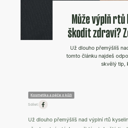
Může výplň rtů
škodit zdraví? Z
Už dlouho přemýšlíš nad
tomto článku najdeš odpo
skvělý tip,
Kosmetika a péče o kůži
Sdílet
:
Už dlouho přemýšlíš nad výplní rtů kysel