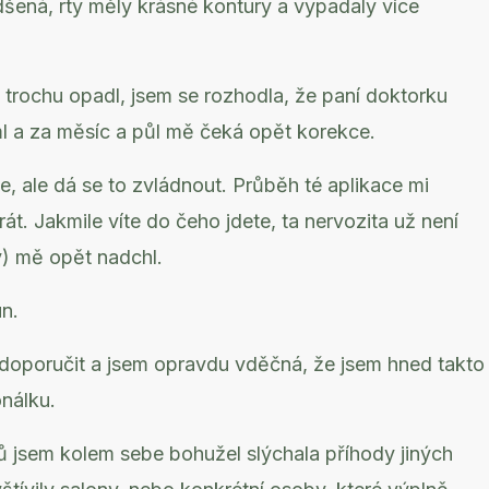
šená, rty měly krásné kontury a vypadaly více
y trochu opadl, jsem se rozhodla, že paní doktorku
ml a za měsíc a půl mě čeká opět korekce.
je, ale dá se to zvládnout. Průběh té aplikace mi
t. Jakmile víte do čeho jdete, ta nervozita už není
ý) mě opět nadchl.
un.
oporučit a jsem opravdu vděčná, že jsem hned takto
nálku.
ů jsem kolem sebe bohužel slýchala příhody jiných