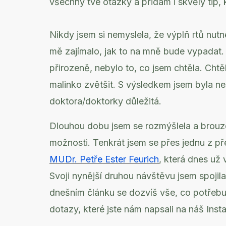
všechny tvé otázky a přidám i skvělý tip,
Nikdy jsem si nemyslela, že výplň rtů nutn
mě zajímalo, jak to na mně bude vypadat. 
přirozeně, nebylo to, co jsem chtěla. Cht
malinko zvětšit. S výsledkem jsem byla ne
doktora/doktorky důležitá.
Dlouhou dobu jsem se rozmýšlela a brouzda
možnosti. Tenkrát jsem se přes jednu z př
MUDr. Petře Ester Feurich
, která dnes už 
Svoji nynější druhou návštěvu jsem spojil
dnešním článku se dozvíš vše, co potřebu
dotazy, které jste nám napsali na náš Ins