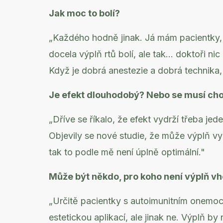
Jak moc to bolí?
„Každého hodně jinak. Já mám pacientky, kt
docela výplň rtů bolí, ale tak... doktoři ni
Když je dobrá anestezie a dobrá technika,
Je efekt dlouhodobý? Nebo se musí cho
„Dříve se říkalo, že efekt vydrží třeba jed
Objevily se nové studie, že může výplň vyd
tak to podle mě není úplně optimální."
Může být někdo, pro koho není výplň vh
„Určitě pacientky s autoimunitním onemocn
estetickou aplikací, ale jinak ne. Výplň b