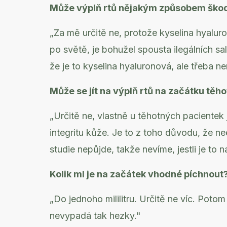
Může výplň rtů nějakým způsobem škod
„Za mě určitě ne, protože kyselina hyaluron
po světě, je bohužel spousta ilegálních sa
že je to kyselina hyaluronová, ale třeba ne
Může se jít na výplň rtů na začátku těh
„Určitě ne, vlastně u těhotných pacientek 
integritu kůže. Je to z toho důvodu, že n
studie nepůjde, takže nevíme, jestli je to
Kolik ml je na začátek vhodné píchnout
„Do jednoho mililitru. Určitě ne víc. Poto
nevypadá tak hezky."