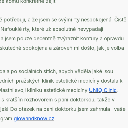
 ke komu konkrétně zajít
ě potřebuji, a že jsem se svými rty nespokojená. Čistě
Nafouklé rty, které už absolutně nevypadají
ěla jsem pouze decentně zvýraznit kontury a opravdu
skutečně spokojená a zároveň mi došlo, jak je volba
la po sociálních sítích, abych věděla jaké jsou
edních pražských klinik estetické medicíny dostala k
vlastní svoji kliniku estetické medicíny
UNIQ Clinic
.
a s kratším rozhovorem s paní doktorkou, takže v
ješ! Do otázek na paní doktorku jsem zahrnula i vaše
tagram
glowandknow.cz
.