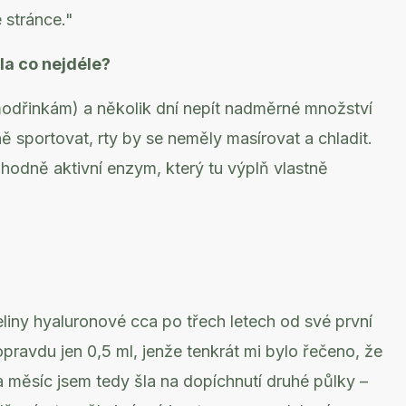
é stránce."
la co nejdéle?
modřinkám) a několik dní nepít nadměrné množství
 sportovat, rty by se neměly masírovat a chladit.
hodně aktivní enzym, který tu výplň vlastně
eliny hyaluronové cca po třech letech od své první
pravdu jen 0,5 ml, jenže tenkrát mi bylo řečeno, že
 měsíc jsem tedy šla na dopíchnutí druhé půlky –