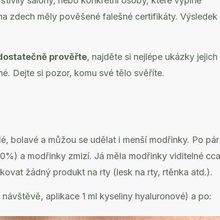
štívily salony, nebo konkrétní osoby, které výplně
na zdech měly pověšené falešné certifikáty. Výsledek
dostatečně prověřte
, najděte si nejlépe ukázky jejich
. Dejte si pozor, komu své tělo svěříte.
lé, bolavé a můžou se udělat i menší modřinky. Po pár
0%) a modřinky zmizí. Já měla modřinky viditelné cc
kovat žádný produkt na rty (lesk na rty, rtěnka atd.).
 návštěvě, aplikace 1 ml kyseliny hyaluronové) a po: