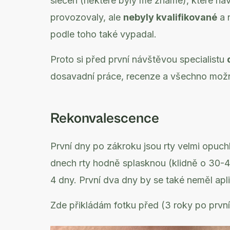
slečen (některé byly mé známé), které nav
provozovaly, ale
nebyly kvalifikované
a 
podle toho také vypadal.
Proto si před první návštěvou specialistu
dosavadní práce, recenze a všechno možné
Rekonvalescence
První dny po zákroku jsou rty velmi opuch
dnech rty hodně splasknou (klidně o 30-4
4 dny. První dva dny by se také neměl apli
Zde přikládám fotku před (3 roky po první