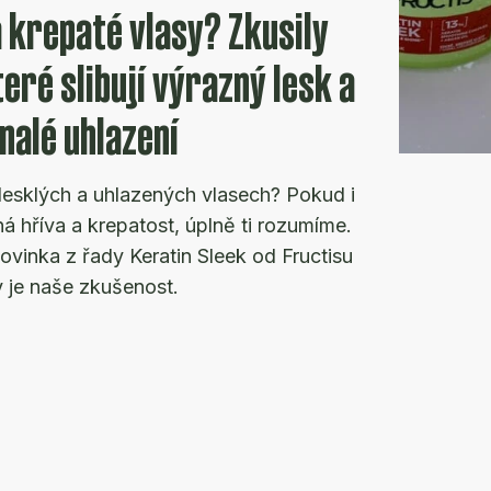
a krepaté vlasy? Zkusily
eré slibují výrazný lesk a
nalé uhlazení
lesklých a uhlazených vlasech? Pokud i
ná hříva a krepatost, úplně ti rozumíme.
ovinka z řady Keratin Sleek od Fructisu
y je naše zkušenost.