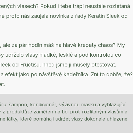
zených vlasech? Pokud i tebe trápí neustále rozlétaná
ně proto nás zaujala novinka z řady Keratin Sleek od
sy, ale za pár hodin máš na hlavě krepatý chaos? My
y udrželo vlasy hladké, lesklé a pod kontrolou co
Sleek od Fructisu, hned jsme ji musely otestovat.
 a efekt jako po návštěvě kadeřníka. Zní to dobře, že?
et.
ru: šampon, kondicionér, výživnou masku a vyhlazující
z produktů je zaměřen na boj proti rozlítaným vlasům a
nné látky, které pomáhají udržet vlasy dokonale uhlazené