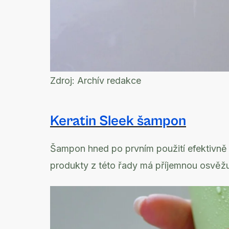
Zdroj:
Archív redakce
Keratin Sleek šampon
Šampon hned po prvním použití efektivně vy
produkty z této řady má příjemnou osvěžuj