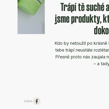
Trápí tě suché 
jsme produkty, kt
doko
Kdo by netoužil po krásně 
tebe trápí neustále rozléta
Přesně proto nás zaujala n
– a tad
Sdílet
: