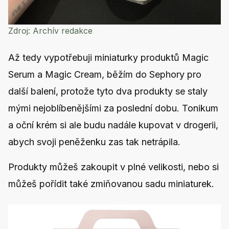
Zdroj:
Archív redakce
Až tedy vypotřebuji miniaturky produktů Magic
Serum a Magic Cream, běžím do Sephory pro
další balení, protože tyto dva produkty se staly
mými nejoblíbenějšími za poslední dobu. Tonikum
a oční krém si ale budu nadále kupovat v drogerii,
abych svoji peněženku zas tak netrápila.
Produkty můžeš zakoupit v plné velikosti, nebo si
můžeš pořídit také zmiňovanou sadu miniaturek.